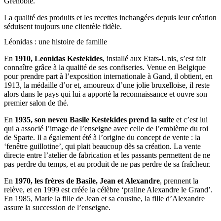
Grenoble.
La qualité des produits et les recettes inchangées depuis leur création
séduisent toujours une clientèle fidèle.
Léonidas : une histoire de famille
En
1910, Leonidas Kestekides
, installé aux Etats-Unis, s’est fait
connaître grâce à la qualité de ses confiseries. Venue en Belgique
pour prendre part à l’exposition internationale à Gand, il obtient, en
1913, la médaille d’or et, amoureux d’une jolie bruxelloise, il reste
alors dans le pays qui lui a apporté la reconnaissance et ouvre son
premier salon de thé.
En
1935, son neveu Basile Kestekides prend la suite
et c’est lui
qui a associé l’image de l’enseigne avec celle de l’emblème du roi
de Sparte. Il a également été à l’origine du concept de vente : la
‘fenêtre guillotine’, qui plait beaucoup dès sa création. La vente
directe entre l’atelier de fabrication et les passants permettent de ne
pas perdre du temps, et au produit de ne pas perdre de sa fraîcheur.
En
1970, les frères de Basile, Jean et Alexandre
, prennent la
relève, et en 1999 est créée la célèbre ‘praline Alexandre le Grand’.
En 1985, Marie la fille de Jean et sa cousine, la fille d’Alexandre
assure la succession de l’enseigne.