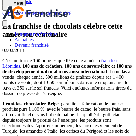
Retour à la liste
Menu
Commerce alimentaire de proximité
La franchise de chocolats célèbre cette
année son centenaire
Je trouve ma franchise
Actualités
Devenir franchisé
02/03/2013
C’est un trio de 100 bougies que fête cette année la
franchise
Léonidas
.
100 ans de création, 100 ans de savoir-faire et 100 ans
de développement national mais aussi international
. Léonidas a
vendu, chaque année, 500 millions de pralines depuis ses 1 400
points de vente, dont 1 050 sont répartis dans une cinquantaine de
pays et 350 sur le sol français. Voici quelques informations tirées du
dossier de presse de l’enseigne.
Léonidas, chocolatier Belge
, garantie la fabrication de tous ses
produits purs à 100 %, avec le beurre de cacao, le beurre frais, sans
arôme artificiel et sans huile de palme. La qualité du goût étant
depuis toujours la priorité de l’enseigne, les produits sont
sélectionnés dès l’approvisionnement, les noisettes viennent de
Turquie, les amandes d’Italie, les cerises du Périgord et les noix de