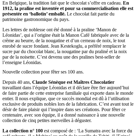
En Belgique, la tradition fait que le chocolat s’offre en cadeau.
En
1912, la praline est inventée et pour sa commercialisation elle est
présentée en ‘ballotin’ emballé.
Le chocolat fait partie du
patrimoine gastronomique du pays.
Les lettres de noblesse ont été donné à la praline ‘Manon de
Léonidas’, qui a l’origine était la Manon Café fabriquée avec de la
crème au beurre, de la nougatine et d’un cerneau de noix, le tout
enrobé de sucre fondant. Jean Kestekoglu, a préféré remplacer le
sucre par du chocolat blanc, la nougatine par du praliné et la noix
par de la noisette. C’est devenu une des pralines best-seller de
l’enseigne Léonidas.
Nouvelle collection pour fêter ses 100 ans.
Depuis 40 ans,
Claude Sénèque est Maîtres Chocolatier
travaillant dans l’équipe Léonidas et il déclare être fier aujourd’hui
de faire partie de cette entreprise familiale qui exporte dans le monde
entier. Il nous explique, que ce succès mondial est dû à l’utilisation
exclusive de produits nobles lors de la fabrication. C’est avant tout le
désir de faire plaisir qui l’inspire dans ses créations. Pour fêter ce
centenaire, avec son équipe, il a donné naissance à une nouvelle
collection de cinq petites merveilles à déguster.
La collection n° 100
est composé de : ‘La Sumatra avec la force du