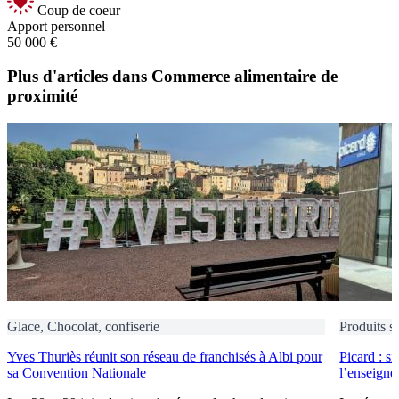
Coup de coeur
Apport personnel
50 000 €
Plus d'articles dans Commerce alimentaire de
proximité
Glace, Chocolat, confiserie
Produits s
Yves Thuriès réunit son réseau de franchisés à Albi pour
Picard : s
sa Convention Nationale
l’enseigne 