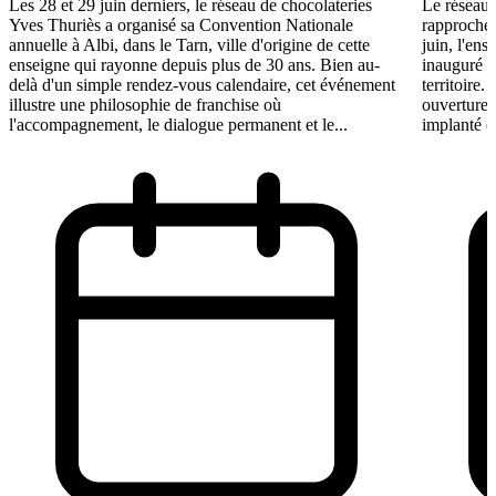
Les 28 et 29 juin derniers, le réseau de chocolateries
Le réseau 
Yves Thuriès a organisé sa Convention Nationale
rapproche 
annuelle à Albi, dans le Tarn, ville d'origine de cette
juin, l'ens
enseigne qui rayonne depuis plus de 30 ans. Bien au-
inauguré s
delà d'un simple rendez-vous calendaire, cet événement
territoire.
illustre une philosophie de franchise où
ouvertures
l'accompagnement, le dialogue permanent et le...
implanté e