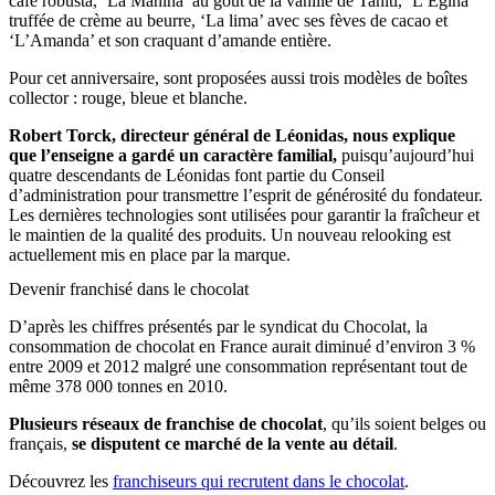
café robusta, ‘La Mahina’ au goût de la vanille de Tahiti, ‘L’Egina’
truffée de crème au beurre, ‘La lima’ avec ses fèves de cacao et
‘L’Amanda’ et son craquant d’amande entière.
Pour cet anniversaire, sont proposées aussi trois modèles de boîtes
collector : rouge, bleue et blanche.
Robert Torck, directeur général de Léonidas, nous explique
que l’enseigne a gardé un caractère familial,
puisqu’aujourd’hui
quatre descendants de Léonidas font partie du Conseil
d’administration pour transmettre l’esprit de générosité du fondateur.
Les dernières technologies sont utilisées pour garantir la fraîcheur et
le maintien de la qualité des produits. Un nouveau relooking est
actuellement mis en place par la marque.
Devenir franchisé dans le chocolat
D’après les chiffres présentés par le syndicat du Chocolat, la
consommation de chocolat en France aurait diminué d’environ 3 %
entre 2009 et 2012 malgré une consommation représentant tout de
même 378 000 tonnes en 2010.
Plusieurs réseaux de franchise de chocolat
, qu’ils soient belges ou
français,
se disputent ce marché de la vente au détail
.
Découvrez les
franchiseurs qui recrutent dans le chocolat
.