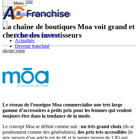
Retour à la liste
Menu
Mode - Équipement de la personne
La chaîne de boutiques Moa voit grand et
cherche des investisseurs
Je trouve ma franchise
Actualités
Devenir franchisé
08/08/2008
Le réseau de l’enseigne Moa commercialise une très large
gamme d’accessoires à petits prix pour les femmes qui veulent
toujours être dans la tendance de la mode.
Le concept Moa se définit comme suit :
un très grand choix
(ils se
positionnent comme des généralistes),
des prix très accessibles
(le
prix moyen d’un article est de 6€ et le panier moyen de 12€) qui