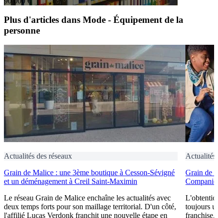
90 000 €
Plus d'articles dans Mode - Équipement de la
personne
Actualités des réseaux
Actualités
Grain de Malice : une 3ème boutique à Cesson-Sévigné
Grain de 
et un déménagement à Creil Saint-Maximin
Companies
Le réseau Grain de Malice enchaîne les actualités avec
L'obtentio
deux temps forts pour son maillage territorial. D'un côté,
toujours u
l'affilié Lucas Verdonk franchit une nouvelle étape en
franchise.