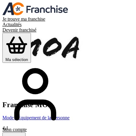
Je trouve ma franchise
Actualités
Devenir franchisé
Ma sélection
Franchise
MOA
Mode - Équipement de la personne
4,1
Mon compte