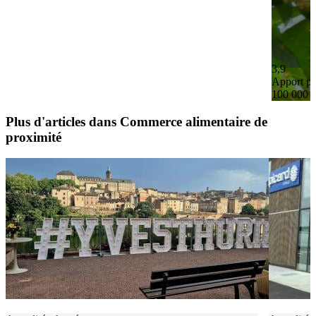
3,9
Apport pe
100 000 
Plus d'articles dans Commerce alimentaire de
proximité