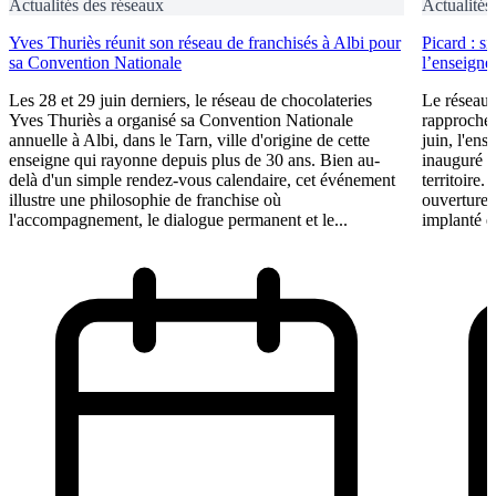
Actualités des réseaux
Actualités
Yves Thuriès réunit son réseau de franchisés à Albi pour
Picard : s
sa Convention Nationale
l’enseigne 
Les 28 et 29 juin derniers, le réseau de chocolateries
Le réseau 
Yves Thuriès a organisé sa Convention Nationale
rapproche 
annuelle à Albi, dans le Tarn, ville d'origine de cette
juin, l'ens
enseigne qui rayonne depuis plus de 30 ans. Bien au-
inauguré s
delà d'un simple rendez-vous calendaire, cet événement
territoire.
illustre une philosophie de franchise où
ouvertures
l'accompagnement, le dialogue permanent et le...
implanté e