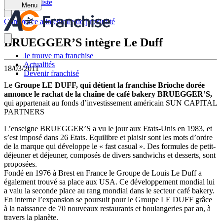
Retour à la liste
Menu
Commerce alimentaire de proximité
BRUEGGER’S intègre Le Duff
Je trouve ma franchise
Actualités
18/03/2011
Devenir franchisé
Le
Groupe LE DUFF, qui détient la franchise Brioche dorée
annonce le rachat de la chaîne de café bakery BRUEGGER’S,
qui appartenait au fonds d’investissement américain SUN CAPITAL
PARTNERS
L’enseigne BRUEGGER’S a vu le jour aux Etats-Unis en 1983, et
s’est imposé dans 26 Etats. Equilibre et plaisir sont les mots d’ordre
de la marque qui développe le « fast casual ». Des formules de petit-
déjeuner et déjeuner, composés de divers sandwichs et desserts, sont
proposées.
Fondé en 1976 à Brest en France le Groupe de Louis Le Duff a
également trouvé sa place aux USA. Ce développement mondial lui
a valu la seconde place au rang mondial dans le secteur café bakery.
En interne l’expansion se poursuit pour le Groupe LE DUFF grâce
à la naissance de 70 nouveaux restaurants et boulangeries par an, à
travers la planète.