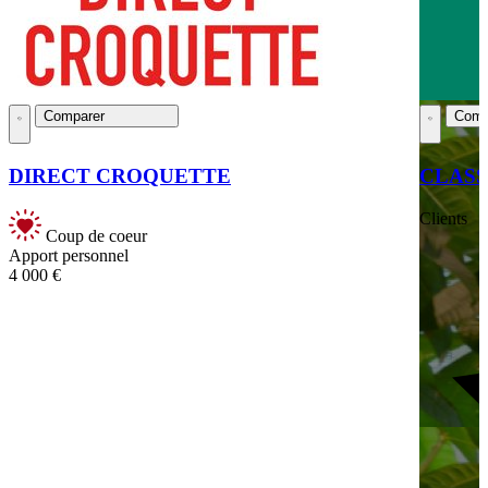
Comparer
Comp
DIRECT CROQUETTE
CLASS
Clients
Coup de coeur
Apport personnel
4 000 €