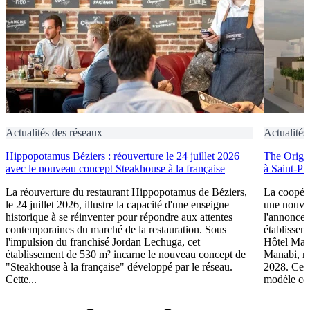
Actualités des réseaux
Actualités
Hippopotamus Béziers : réouverture le 24 juillet 2026
The Origin
avec le nouveau concept Steakhouse à la française
à Saint-Pi
La réouverture du restaurant Hippopotamus de Béziers,
La coopéra
le 24 juillet 2026, illustre la capacité d'une enseigne
une nouve
historique à se réinventer pour répondre aux attentes
l'annonce 
contemporaines du marché de la restauration. Sous
établissem
l'impulsion du franchisé Jordan Lechuga, cet
Hôtel Mana
établissement de 530 m² incarne le nouveau concept de
Manabi, rej
"Steakhouse à la française" développé par le réseau.
2028. Cett
Cette...
modèle coo