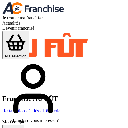
Je trouve ma franchise
Actualités
Devenir franchisé
Ma sélection
Franchise
AU FÛT
Restauration - Cafés - Hôtellerie
Cette franchise vous intéresse ?
Mon compte