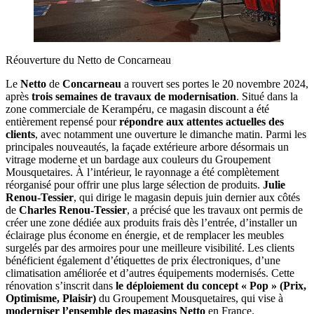
Réouverture du Netto de Concarneau
Le
Netto
de
Concarneau
a rouvert ses portes le 20 novembre 2024,
après
trois semaines de travaux de modernisation
. Situé dans la
zone commerciale de Kerampéru, ce magasin discount a été
entièrement repensé pour
répondre aux attentes actuelles des
clients
, avec notamment une ouverture le dimanche matin. Parmi les
principales nouveautés, la façade extérieure arbore désormais un
vitrage moderne et un bardage aux couleurs du Groupement
Mousquetaires. À l’intérieur, le rayonnage a été complètement
réorganisé pour offrir une plus large sélection de produits.
Julie
Renou-Tessier
, qui dirige le magasin depuis juin dernier aux côtés
de
Charles Renou-Tessier
, a précisé que les travaux ont permis de
créer une zone dédiée aux produits frais dès l’entrée, d’installer un
éclairage plus économe en énergie, et de remplacer les meubles
surgelés par des armoires pour une meilleure visibilité. Les clients
bénéficient également d’étiquettes de prix électroniques, d’une
climatisation améliorée et d’autres équipements modernisés. Cette
rénovation s’inscrit dans
le déploiement du concept « Pop » (Prix,
Optimisme, Plaisir)
du Groupement Mousquetaires, qui vise à
moderniser l’ensemble des magasins Netto
en France.