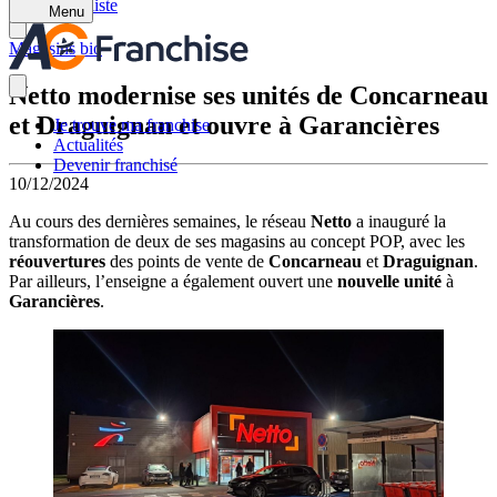
Retour à la liste
Menu
Magasins bio
Netto modernise ses unités de Concarneau
et Draguignan et ouvre à Garancières
Je trouve ma franchise
Actualités
Devenir franchisé
10/12/2024
Au cours des dernières semaines, le réseau
Netto
a inauguré la
transformation de deux de ses magasins au concept POP, avec les
réouvertures
des points de vente de
Concarneau
et
Draguignan
.
Par ailleurs, l’enseigne a également ouvert une
nouvelle unité
à
Garancières
.