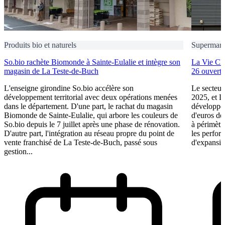
Produits bio et naturels
Supermarc
So.bio rachète Biomonde à Sainte-Eulalie et intègre son
La Vie Cla
magasin de La Teste-de-Buch
26 ouvert
L'enseigne girondine So.bio accélère son
Le secteur
développement territorial avec deux opérations menées
2025, et L
dans le département. D'une part, le rachat du magasin
développem
Biomonde de Sainte-Eulalie, qui arbore les couleurs de
d'euros de
So.bio depuis le 7 juillet après une phase de rénovation.
à périmètr
D'autre part, l'intégration au réseau propre du point de
les perfor
vente franchisé de La Teste-de-Buch, passé sous
d'expansio
gestion...