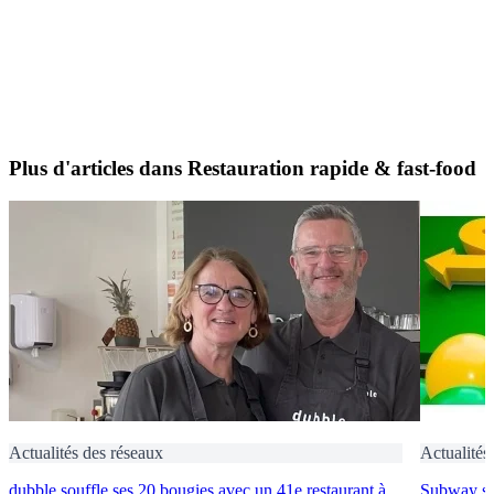
Plus d'articles dans Restauration rapide & fast-food
Actualités des réseaux
Actualités
dubble souffle ses 20 bougies avec un 41e restaurant à
Subway s’i