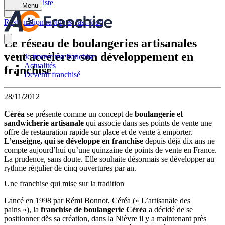
Retour à la liste
Menu
Restauration rapide & fast-food
Le réseau de boulangeries artisanales
veut accélèrer son développement en
Je trouve ma franchise
Actualités
franchise
Devenir franchisé
28/11/2012
Céréa
se présente comme un concept de
boulangerie et
sandwicherie artisanale
qui associe dans ses points de vente une
offre de restauration rapide sur place et de vente à emporter.
L’enseigne, qui se développe en franchise
depuis déjà dix ans ne
compte aujourd’hui qu’une quinzaine de points de vente en France.
La prudence, sans doute. Elle souhaite désormais se développer au
rythme régulier de cinq ouvertures par an.
Une franchise qui mise sur la tradition
Lancé en 1998 par Rémi Bonnot, Céréa (« L’artisanale des
pains »), la
franchise de boulangerie Céréa
a décidé de se
positionner dès sa création, dans la Nièvre il y a maintenant près