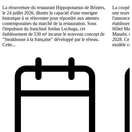
La réouverture du restaurant Hippopotamus de Béziers,
La coopéra
le 24 juillet 2026, illustre la capacité d'une enseigne
une nouve
historique à se réinventer pour répondre aux attentes
l'annonce 
contemporaines du marché de la restauration. Sous
établissem
l'impulsion du franchisé Jordan Lechuga, cet
Hôtel Mana
établissement de 530 m² incarne le nouveau concept de
Manabi, rej
"Steakhouse à la française" développé par le réseau.
2028. Cett
Cette...
modèle coo