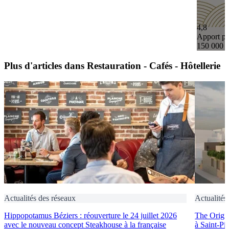
4,8
Apport pe
150 000 
Plus d'articles dans Restauration - Cafés - Hôtellerie
Actualités des réseaux
Actualités
Hippopotamus Béziers : réouverture le 24 juillet 2026
The Origin
avec le nouveau concept Steakhouse à la française
à Saint-Pi