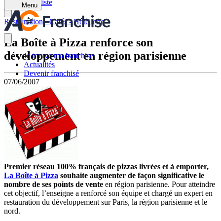
Retour à la liste
Menu
Restauration - Cafés - Hôtellerie
La Boîte à Pizza renforce son
développement en région parisienne
Je trouve ma franchise
Actualités
Devenir franchisé
07/06/2007
Premier réseau 100% français de pizzas livrées et à emporter,
La Boîte à Pizza
souhaite augmenter de façon significative le
nombre de ses points de vente
en région parisienne. Pour atteindre
cet objectif, l’enseigne a renforcé son équipe et chargé un expert en
restauration du développement sur Paris, la région parisienne et le
nord.