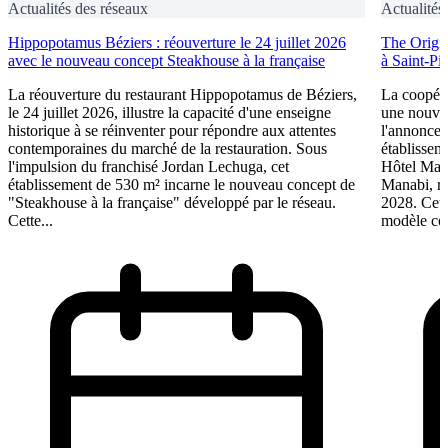
Actualités des réseaux
Actualités
Hippopotamus Béziers : réouverture le 24 juillet 2026
The Origin
avec le nouveau concept Steakhouse à la française
à Saint-Pi
La réouverture du restaurant Hippopotamus de Béziers,
La coopéra
le 24 juillet 2026, illustre la capacité d'une enseigne
une nouve
historique à se réinventer pour répondre aux attentes
l'annonce 
contemporaines du marché de la restauration. Sous
établissem
l'impulsion du franchisé Jordan Lechuga, cet
Hôtel Mana
établissement de 530 m² incarne le nouveau concept de
Manabi, rej
"Steakhouse à la française" développé par le réseau.
2028. Cett
Cette...
modèle coo