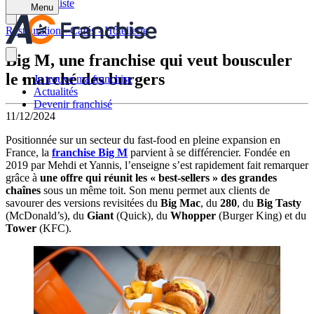
Retour à la liste
Menu
Restauration - Cafés - Hôtellerie
Big M, une franchise qui veut bousculer
le marché des burgers
Je trouve ma franchise
Actualités
Devenir franchisé
11/12/2024
Positionnée sur un secteur du fast-food en pleine expansion en
France, la
franchise Big M
parvient à se différencier. Fondée en
2019 par Mehdi et Yannis, l’enseigne s’est rapidement fait remarquer
grâce à
une offre qui réunit les « best-sellers » des grandes
chaînes
sous un même toit. Son menu permet aux clients de
savourer des versions revisitées du
Big Mac
, du
280
, du
Big Tasty
(McDonald’s), du
Giant
(Quick), du
Whopper
(Burger King) et du
Tower
(KFC).