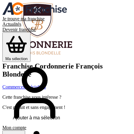
Je trouve ma franchise
Actualités
Devenir franchisé
Ma sélection
Franchise
Cordonnerie François
Blondelle
Commerces spécialisés
Cette franchise vous intéresse ?
C'est gratuit et sans engagement !
Ajouter à ma sélection
Mon compte