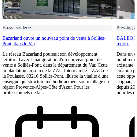
Bazar, solderie
Pressing 
Bazarland ouvre un nouveau point de vente à Solliès-
BALEO® Tr
Pont, dans le Var
reprise
Le réseau Bazarland poursuit son développement
Dans un c
territorial avec l'inauguration d'un nouveau point de
nombreux e
vente à Solliès-Pont, dans le département du Var. Cette
existante 
implantation au sein de la ZAC Intermarché – ZAC de
création p
la Poulasse, 83210 Solliès-Pont, illustre la vitalité d'une
cette oppo
enseigne qui structure méthodiquement son maillage en
Trignac, e
région Provence-Alpes-Côte d'Azur. Pour les
depuis 201
professionnels de la...
pour les ca