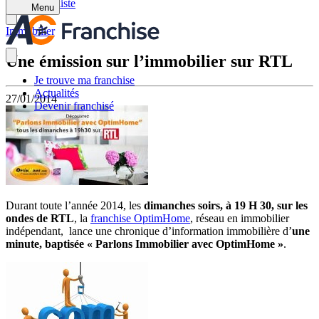
Retour à la liste
Menu
Immobilier
Une émission sur l’immobilier sur RTL
Je trouve ma franchise
Actualités
27/01/2014
Devenir franchisé
Durant toute l’année 2014, les
dimanches soirs, à 19 H 30, sur les
ondes de RTL
, la
franchise OptimHome
, réseau en immobilier
indépendant, lance une chronique d’information immobilière d’
une
minute, baptisée « Parlons Immobilier avec OptimHome »
.