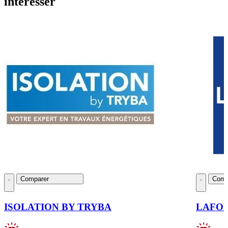
intéresser
Comparer
Comp
ISOLATION BY TRYBA
LAFO