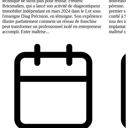
technique ne suffit plus pour réussir. Frédéric
nouveaux e
Briesmalien, qui a lancé son activité de diagnostiqueur
pérenne. 
immobilier indépendant en mars 2024 dans le Lot sous
premier se
l'enseigne Diag Précision, en témoigne. Son expérience
confié à S
illustre parfaitement comment un réseau de franchise
issu des t
peut transformer un professionnel isolé en entrepreneur
implantati
accompli. Entre maîtrise...
maîtrisé qu