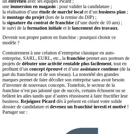
un
entretien
avec les équipes Picard ;
une
immersion en magasin
: pour valider la candidature ;
la réalisation d’une
étude de marché local
et d’un
business plan
;
le
montage du projet
(lors de la remise du DIP) ;
la
signature du contrat de franchise
(d’une durée de 10 ans) ;
le suivi de la
formation initiale
et le
lancement des travaux
.
Devenir son propre patron en franchise : pourquoi choisir ce
modèle ?
Contrairement à une création d’entreprise classique en auto-
entreprise, SARL, EURL, etc., la
franchise
permet aux porteurs de
projets de
débuter une activité rentable plus facilement
, tout en
profitant d’un
concept éprouvé
et d’une
assistance continue
(de la
part du franchiseur et de son réseau). La notoriété des grandes
marques permet de faire décoller son entreprise sans avoir besoin
d’inventer de nouveaux concepts. Toutefois, le secteur de la
franchise n’est pas jalonné que de succès, certains échouent ou se
brûlent les ailes tandis que d’autres réussissent à faire fructifier leur
business.
Rejoignez Picard
dès à présent en créant votre solide
dossier de candidature et
devenez un franchisé investi et motivé
!
Partager sur :