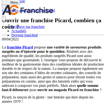
Retour à la liste
Menu
Commerce alimentaire de proximité
Ouvrir une franchise Picard, combien ça
coûte ?
Je trouve ma franchise
Actualités
Devenir franchisé
09/04/2021
La
franchise Picard
propose
une variété de savoureux produits
surgelés ou d’épicerie pour le quotidien
. Réalisés avec des
ingrédients de qualité, les produits surgelés Picard sont aussi
pratiques que gourmands. L’enseigne vous propose de découvrir le
meilleur de la gastronomie dans des conditions idéales de production
durable et de respect de la nature. La marque propose également sur
son site des centaines d’idées de recettes culinaires, des conseils de
préparation, mais aussi des gestes et astuces pour réussir toutes vos
préparations en cuisine, ainsi que des tutoriels vidéo qui vous
aideront à composer vos plats préférés. Mais alors
quelle somme
faut-il débourser
pour
ouvrir un magasin Picard en franchise
?
Picard, la rançon de la gloire : une histoire qui dure depuis les
années 1970 !