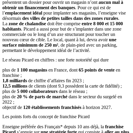
présentent un dossier pour ouvrir un magasin n’ont
aucun mal à
obtenir un financement des banques
. Pour ce qui est de
l’
emplacement idéal
pour implanter ses magasins, l’enseigne vise
désormais
des villes de petites tailles dans des zones rurales
.
La
zone de chalandise
doit être comprise
entre 8 000 et 15 000
habitants
. Picard a aussi pour but de s’implanter dans une zone
commerciale ou le long d’un axe structurant pour toucher un
nouveau cœur de cible. Le local, quant à lui, devra avoir
une
surface minimum de 250 m²
, de plain-pied avec un parking,
permettant le développement idéal de l’activité.
Le réseau Picard en chiffres : une forte notoriété qui dure
plus de
1 100 magasins
en France, dont
65 points de vente
en
franchise ;
1,8 milliards
de chiffre d’affaires fin 2023 ;
12,5 millions
de clients (dont 9,3 possèdent la carte de fidélité) ;
plus de
5 000 collaborateurs
dans le réseau ;
plus de
20 % de parts de marché
dans le secteur du surgelé en
2022 ;
objectif de
120 établissements franchisés
à horizon 2027.
Les points forts du concept de franchise Picard
Enseigne préférée des Français* depuis 10 ans déjà, la
franchise
Picard
s’appuie sur
une stratégie forte
qui consiste à
aller au plus