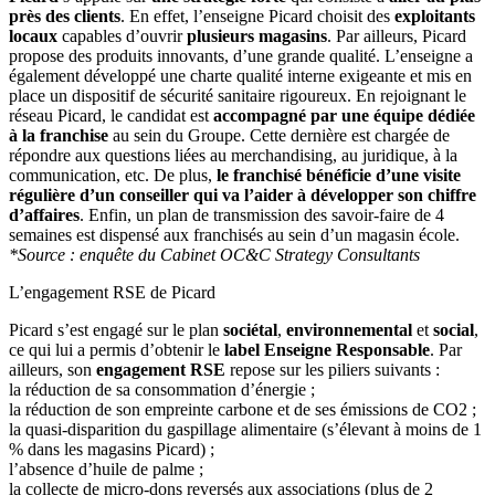
près des clients
. En effet, l’enseigne Picard choisit des
exploitants
locaux
capables d’ouvrir
plusieurs magasins
. Par ailleurs, Picard
propose des produits innovants, d’une grande qualité. L’enseigne a
également développé une charte qualité interne exigeante et mis en
place un dispositif de sécurité sanitaire rigoureux. En rejoignant le
réseau Picard, le candidat est
accompagné par une équipe dédiée
à la franchise
au sein du Groupe. Cette dernière est chargée de
répondre aux questions liées au merchandising, au juridique, à la
communication, etc. De plus,
le franchisé bénéficie d’une visite
régulière d’un conseiller qui va l’aider à développer son chiffre
d’affaires
. Enfin, un plan de transmission des savoir-faire de 4
semaines est dispensé aux franchisés au sein d’un magasin école.
*Source : enquête du Cabinet OC&C Strategy Consultants
L’engagement RSE de Picard
Picard s’est engagé sur le plan
sociétal
,
environnemental
et
social
,
ce qui lui a permis d’obtenir le
label Enseigne Responsable
. Par
ailleurs, son
engagement RSE
repose sur les piliers suivants :
la réduction de sa consommation d’énergie ;
la réduction de son empreinte carbone et de ses émissions de CO2 ;
la quasi-disparition du gaspillage alimentaire (s’élevant à moins de 1
% dans les magasins Picard) ;
l’absence d’huile de palme ;
la collecte de micro-dons reversés aux associations (plus de 2