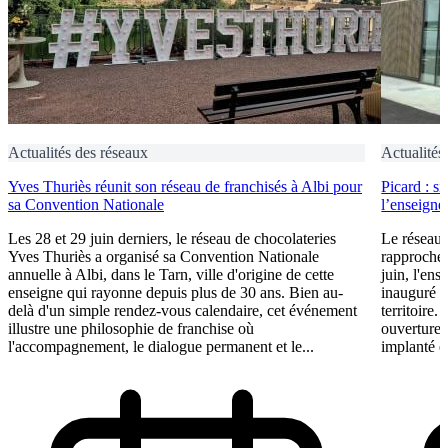
Actualités des réseaux
Actualités
Yves Thuriès réunit son réseau de franchisés à Albi pour
Picard : s
sa Convention Nationale
l’enseigne 
Les 28 et 29 juin derniers, le réseau de chocolateries
Le réseau 
Yves Thuriès a organisé sa Convention Nationale
rapproche 
annuelle à Albi, dans le Tarn, ville d'origine de cette
juin, l'ens
enseigne qui rayonne depuis plus de 30 ans. Bien au-
inauguré s
delà d'un simple rendez-vous calendaire, cet événement
territoire.
illustre une philosophie de franchise où
ouvertures
l'accompagnement, le dialogue permanent et le...
implanté e