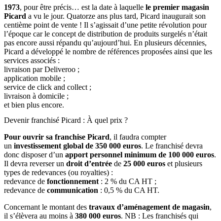
1973
, pour être précis… est la date à laquelle
le premier magasin
Picard
a vu le jour. Quatorze ans plus tard, Picard inaugurait son
centième point de vente ! Il s’agissait d’une petite révolution pour
l’époque car le concept de distribution de produits surgelés n’était
pas encore aussi répandu qu’aujourd’hui. En plusieurs décennies,
Picard a développé le nombre de références proposées ainsi que les
services associés :
livraison par Deliveroo ;
application mobile ;
service de click and collect ;
livraison à domicile ;
et bien plus encore.
Devenir franchisé Picard : À quel prix ?
Pour ouvrir sa franchise Picard
, il faudra compter
un
investissement global de 350 000 euros
. Le franchisé devra
donc disposer d’un
apport personnel minimum de 100 000 euros
.
Il devra reverser un
droit d’entrée
de
25 000 euros
et plusieurs
types de redevances (ou royalties) :
redevance de
fonctionnement
: 2 % du CA HT ;
redevance de
communication
: 0,5 % du CA HT.
Concernant le montant des
travaux d’aménagement de magasin
,
il s’élèvera au moins à
380 000 euros
. NB : Les franchisés qui