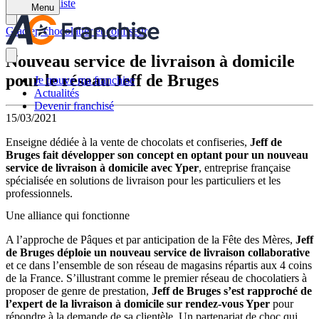
Retour à la liste
Menu
Glacier, chocolatier et confiseur
Nouveau service de livraison à domicile
pour le réseau Jeff de Bruges
Je trouve ma franchise
Actualités
Devenir franchisé
15/03/2021
Enseigne dédiée à la vente de chocolats et confiseries,
Jeff de
Bruges fait développer son concept en optant pour un nouveau
service de livraison à domicile avec Yper
, entreprise française
spécialisée en solutions de livraison pour les particuliers et les
professionnels.
Une alliance qui fonctionne
A l’approche de Pâques et par anticipation de la Fête des Mères,
Jeff
de Bruges déploie un nouveau service de livraison collaborative
et ce dans l’ensemble de son réseau de magasins répartis aux 4 coins
de la France. S’illustrant comme le premier réseau de chocolatiers à
proposer de genre de prestation,
Jeff de Bruges s’est rapproché de
l’expert de la livraison à domicile sur rendez-vous Yper
pour
répondre à la demande de sa clientèle. Un partenariat de choc qui