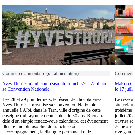
Commerce alimentaire (ou alimentation)
Commerce a
Yves Thuriès réunit son réseau de franchisés à Albi pour
Maison CA
sa Convention Nationale
le 17 juil
Les 28 et 29 juin derniers, le réseau de chocolateries
Le réseau
Yves Thuriès a organisé sa Convention Nationale
stratégiqu
annuelle à Albi, dans le Tarn, ville d'origine de cette
troisième 
enseigne qui rayonne depuis plus de 30 ans. Bien au-
juillet 202
delà d'un simple rendez-vous calendaire, cet événement
ouvrira ses
illustre une philosophie de franchise où
7ème arron
l'accompagnement, le dialogue permanent et le...
rive gauch