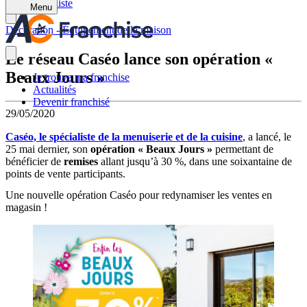
Retour à la liste
Menu
Décoration - Équipement de la maison
Le réseau Caséo lance son opération «
Beaux Jours »
Je trouve ma franchise
Actualités
Devenir franchisé
29/05/2020
Caséo, le spécialiste de la menuiserie et de la cuisine
, a lancé, le
25 mai dernier, son
opération « Beaux Jours »
permettant de
bénéficier de
remises
allant jusqu’à 30 %, dans une soixantaine de
points de vente participants.
Une nouvelle opération Caséo pour redynamiser les ventes en
magasin !