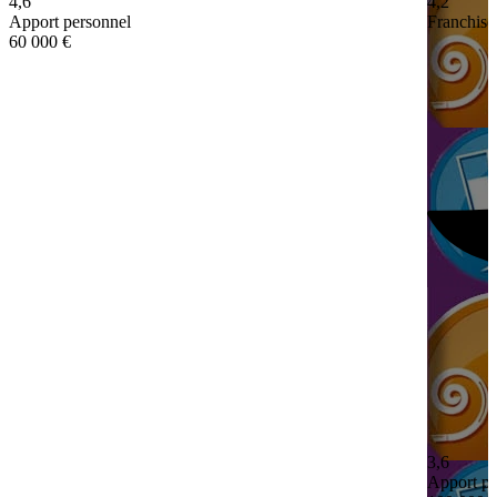
4,6
4,2
Apport personnel
Franchisé
60 000 €
3,6
Apport pe