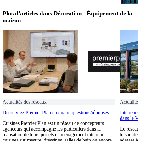
100 000 
Plus d'articles dans Décoration - Équipement de la
maison
Actualités des réseaux
Actualités
Découvrez Premier Plan en quatre questions/réponses
Intérieurs
dans le Va
Cuisines Premier Plan est un réseau de concepteurs-
agenceurs qui accompagne les particuliers dans la
Le réseau 
réalisation de leurs projets d'aménagement intérieur :
le sud de 
cuisines sur-mesure, dressings, salles de bain ou encore
adresse à O