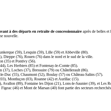
avant à des départs en retraite de concessionnaire
après de belles et 
ne nouvelle.
nkerque (59), Lesquin (59), Lille (59) et Abbeville (80).
 Dieppe (76), Rouen (76) dans le nord et le sud de la ville.
n (35) et Pontivy (56).
(44), Les Herbiers (85) et Fontenay-le-Comte (85).
 (37), Loches (37), Bressuire (79) ou Châtellerault (86).
-le-Duc (55), Chaumont (52), Boulay (57) ou Château-Salins (57).
 (03), Montluçon (03), Roanne (42) et Aurillac (15).
), Avallon (89), Fontaine les Dijon (21), Lons-le-Saunier (39), et Les R
 Figeac (46) et Mont de Marsan (40) font partie des secteurs recherchés