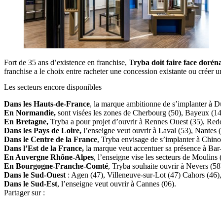
Fort de 35 ans d’existence en franchise,
Tryba doit faire face dorén
franchise a le choix entre racheter une concession existante ou créer u
Les secteurs encore disponibles
Dans les Hauts-de-France
, la marque ambitionne de s’implanter à Du
En Normandie,
sont visées les zones de Cherbourg (50), Bayeux (14),
En Bretagne,
Tryba a pour projet d’ouvrir à Rennes Ouest (35), Redo
Dans les Pays de Loire,
l’enseigne veut ouvrir à Laval (53), Nantes 
Dans le Centre de la France
, Tryba envisage de s’implanter à Chinon
Dans l’Est de la France,
la marque veut accentuer sa présence à Bar
En Auvergne Rhône-Alpes
, l’enseigne vise les secteurs de Moulins
En Bourgogne-Franche-Comté
, Tryba souhaite ouvrir à Nevers (58
Dans le Sud-Ouest
: Agen (47), Villeneuve-sur-Lot (47) Cahors (46),
Dans le Sud-Est
, l’enseigne veut ouvrir à Cannes (06).
Partager sur :