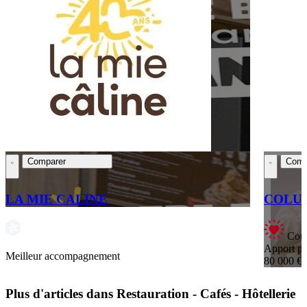
Comparer
Comp
LA MIE CALINE
COLUM
Coup
Apport pe
Meilleur accompagnement
80 000 €
Plus d'articles dans Restauration - Cafés - Hôtellerie