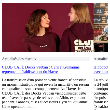
Actualités des réseaux
Actualités
CLUB CAFÉ Docks Vauban : Cyril et Guillaume
Hippopotam
reprennent l’établissement du Havre
avec le no
La transmission d'un point de vente franchisé constitue
La réouver
un moment stratégique qui révèle la maturité d'un réseau
le 24 juill
et la qualité de son accompagnement. Au Havre, le
historique
CLUB CAFÉ des Docks Vauban vient d'illustrer cette
contempora
réalité avec le passage de relais entre Albin, exploitant
l'impulsio
pendant 7 années, et ses successeurs Cyril et Guillaume.
établissem
Cette opération, loin...
"Steakhous