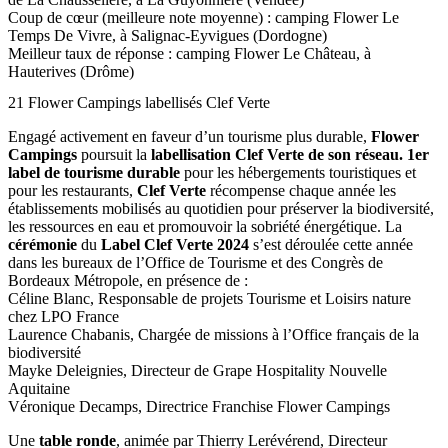
Coup de cœur (meilleure note moyenne) : camping Flower Le
Temps De Vivre, à Salignac-Eyvigues (Dordogne)
Meilleur taux de réponse : camping Flower Le Château, à
Hauterives (Drôme)
21 Flower Campings labellisés Clef Verte
Engagé activement en faveur d’un tourisme plus durable,
Flower
Campings
poursuit la
labellisation Clef Verte de son réseau.
1er
label de tourisme durable
pour les hébergements touristiques et
pour les restaurants,
Clef Verte
récompense chaque année les
établissements mobilisés au quotidien pour préserver la biodiversité,
les ressources en eau et promouvoir la sobriété énergétique. La
cérémonie
du
Label Clef Verte 2024
s’est déroulée cette année
dans les bureaux de l’Office de Tourisme et des Congrès de
Bordeaux Métropole, en présence de :
Céline Blanc, Responsable de projets Tourisme et Loisirs nature
chez LPO France
Laurence Chabanis, Chargée de missions à l’Office français de la
biodiversité
Mayke Deleignies, Directeur de Grape Hospitality Nouvelle
Aquitaine
Véronique Decamps, Directrice Franchise Flower Campings
Une
table ronde
, animée par Thierry Lerévérend, Directeur