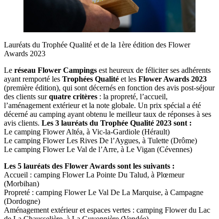
Lauréats du Trophée Qualité et de la 1ère édition des Flower
Awards 2023
Le
réseau Flower Campings
est heureux de féliciter ses adhérents
ayant remporté les
Trophées Qualité
et les
Flower Awards 2023
(première édition), qui sont décernés en fonction des avis post-séjour
des clients sur
quatre critères
: la propreté, l’accueil,
l’aménagement extérieur et la note globale. Un prix spécial a été
décerné au camping ayant obtenu le meilleur taux de réponses à ses
avis clients.
Les 3 lauréats du Trophée Qualité 2023 sont :
Le camping Flower Altéa, à Vic-la-Gardiole (Hérault)
Le camping Flower Les Rives De l’Aygues, à Tulette (Drôme)
Le camping Flower Le Val de l’Arre, à Le Vigan (Cévennes)
Les 5 lauréats des Flower Awards sont les suivants :
Accueil : camping Flower La Pointe Du Talud, à Plœmeur
(Morbihan)
Propreté : camping Flower Le Val De La Marquise, à Campagne
(Dordogne)
Aménagement extérieur et espaces vertes : camping Flower du Lac
de La Chausselière, à La Guyonnière (Vendée)