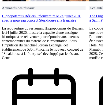
Actualités des réseaux
Actualités
Hippopotamus Béziers : réouverture le 24 juillet 2026
The Origin
avec le nouveau concept Steakhouse à la française
à Saint-Pi
La réouverture du restaurant Hippopotamus de Béziers,
La coopéra
le 24 juillet 2026, illustre la capacité d'une enseigne
une nouve
historique à se réinventer pour répondre aux attentes
l'annonce 
contemporaines du marché de la restauration. Sous
établissem
l'impulsion du franchisé Jordan Lechuga, cet
Hôtel Mana
établissement de 530 m² incarne le nouveau concept de
Manabi, rej
"Steakhouse à la française" développé par le réseau.
2028. Cett
Cette...
modèle coo