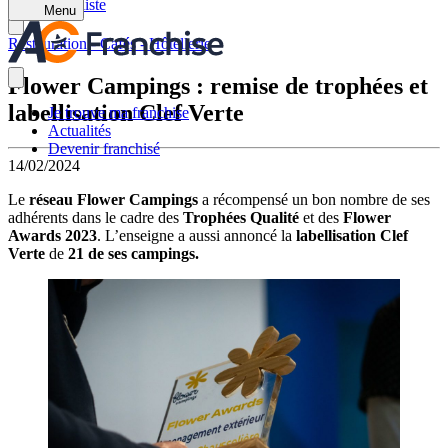
Retour à la liste
Menu
Restauration - Cafés - Hôtellerie
Flower Campings : remise de trophées et
labellisation Clef Verte
Je trouve ma franchise
Actualités
Devenir franchisé
14/02/2024
Le
réseau Flower Campings
a récompensé un bon nombre de ses
adhérents dans le cadre des
Trophées Qualité
et des
Flower
Awards 2023
. L’enseigne a aussi annoncé la
labellisation Clef
Verte
de
21 de ses campings.