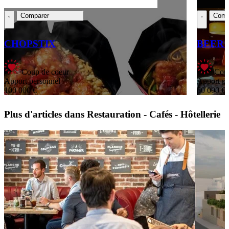
Comparer
Comp
CHOPSTIX
BEER’
Coup de coeur
Coup
Apport personnel
Apport pe
100 000 €
50 000 €
Plus d'articles dans Restauration - Cafés - Hôtellerie