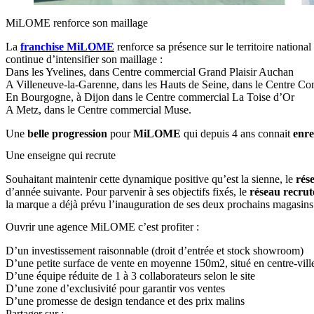
MiLOME renforce son maillage
La
franchise MiLOME
renforce sa présence sur le territoire nationa
continue d’intensifier son maillage :
Dans les Yvelines, dans Centre commercial Grand Plaisir Auchan
A Villeneuve-la-Garenne, dans les Hauts de Seine, dans le Centre C
En Bourgogne, à Dijon dans le Centre commercial La Toise d’Or
A Metz, dans le Centre commercial Muse.
Une
belle progression
pour
MiLOME
qui depuis 4 ans connait
enre
Une enseigne qui recrute
Souhaitant maintenir cette dynamique positive qu’est la sienne, le
rés
d’année suivante. Pour parvenir à ses objectifs fixés, le
réseau recrut
la marque a déjà prévu l’inauguration de ses deux prochains magasins
Ouvrir une agence MiLOME c’est profiter :
D’un investissement raisonnable (droit d’entrée et stock showroom)
D’une petite surface de vente en moyenne 150m2, situé en centre-vill
D’une équipe réduite de 1 à 3 collaborateurs selon le site
D’une zone d’exclusivité pour garantir vos ventes
D’une promesse de design tendance et des prix malins
Partager sur :