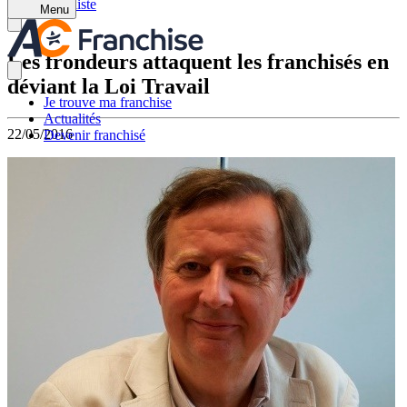
Retour à la liste
Menu
Les frondeurs attaquent les franchisés en
déviant la Loi Travail
Je trouve ma franchise
Actualités
22/05/2016
Devenir franchisé