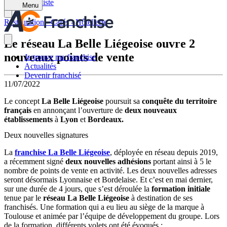
Retour à la liste
Menu
Restauration - Cafés - Hôtellerie
Le réseau La Belle Liégeoise ouvre 2
nouveaux points de vente
Je trouve ma franchise
Actualités
Devenir franchisé
11/07/2022
Le concept
La Belle Liégeoise
poursuit sa
conquête du territoire
français
en annonçant l’ouverture de
deux nouveaux
établissements
à
Lyon
et
Bordeaux.
Deux nouvelles signatures
La
franchise La Belle Liégeoise
, déployée en réseau depuis 2019,
a récemment signé
deux nouvelles adhésions
portant ainsi à 5 le
nombre de points de vente en activité. Les deux nouvelles adresses
seront désormais Lyonnaise et Bordelaise.
Et c’est en mai dernier,
sur une durée de 4 jours, que s’est déroulée la
formation initiale
tenue par le
réseau La Belle Liégeoise
à destination de ses
franchisés. Une formation qui a eu lieu au siège de la marque à
Toulouse et animée par l’équipe de développement du groupe. Lors
de la formation, différents volets ont été évoqués :