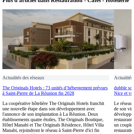
Plus d'articles dans Restauration - Cafés - Hôtellerie
Actualités des réseaux
Actualités
The Originals Hotels : 73 unités d’hébergement prévues
dubble sou
à Saint-Pierre de La Réunion fin 2028
Nice et vi
La coopérative hôtelière The Originals Hotels franchit
Le réseau 
une nouvelle étape dans son développement avec
de son vin
l'annonce de son implantation à La Réunion. Deux
développem
établissements quatre étoiles, The Originals Boutique,
restaurant 
Hôtel Manabi et The Originals Résidence, Hôtel Villa
un couple 
Manabi, rejoindront le réseau à Saint-Pierre d'ici fin
restauratio