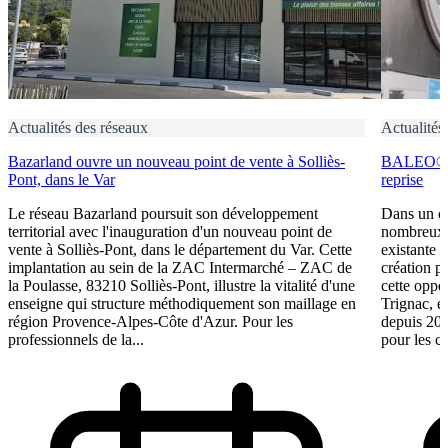
Actualités des réseaux
Actualités
Bazarland ouvre un nouveau point de vente à Solliès-
BALEO® Tr
Pont, dans le Var
reprise
Le réseau Bazarland poursuit son développement
Dans un c
territorial avec l'inauguration d'un nouveau point de
nombreux e
vente à Solliès-Pont, dans le département du Var. Cette
existante 
implantation au sein de la ZAC Intermarché – ZAC de
création p
la Poulasse, 83210 Solliès-Pont, illustre la vitalité d'une
cette oppo
enseigne qui structure méthodiquement son maillage en
Trignac, e
région Provence-Alpes-Côte d'Azur. Pour les
depuis 201
professionnels de la...
pour les ca