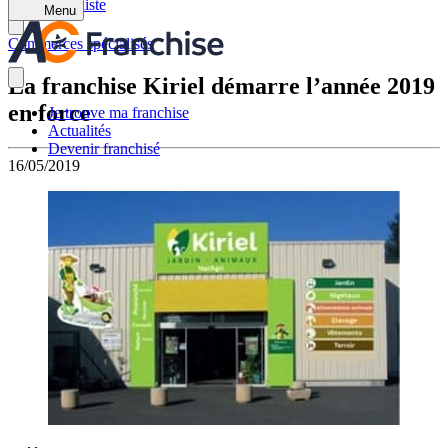
Retour à la liste
Menu
Commerces spécialisés
La franchise Kiriel démarre l’année 2019
en force
Je trouve ma franchise
Actualités
Devenir franchisé
16/05/2019