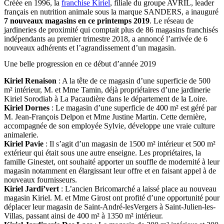
Créée en 1996, la
franchise Kiriel
, filiale du groupe AVRIL, leader
français en nutrition animale sous la marque SANDERS, a inauguré
7 nouveaux magasins en ce printemps 2019
. Le réseau de
jardineries de proximité qui comptait plus de 86 magasins franchisés
indépendants au premier trimestre 2018, a annoncé l’arrivée de 6
nouveaux adhérents et l’agrandissement d’un magasin.
Une belle progression en ce début d’année 2019
Kiriel Renaison
: A la tête de ce magasin d’une superficie de 500
m² intérieur, M. et Mme Tamin, déjà propriétaires d’une jardinerie
Kiriel Sorodiab à La Pacaudière dans le département de la Loire.
Kiriel Dornes
: Le magasin d’une superficie de 400 m² est géré par
M. Jean-François Delpon et Mme Justine Martin. Cette dernière,
accompagnée de son employée Sylvie, développe une vraie culture
animalerie.
Kiriel Pavie
: Il s’agit d’un magasin de 1500 m² intérieur et 500 m²
extérieur qui était sous une autre enseigne. Les propriétaires, la
famille Ginestet, ont souhaité apporter un souffle de modernité à leur
magasin notamment en élargissant leur offre et en faisant appel à de
nouveaux fournisseurs.
Kiriel Jardi’vert
: L’ancien Bricomarché a laissé place au nouveau
magasin Kiriel. M. et Mme Girost ont profité d’une opportunité pour
déplacer leur magasin de Saint-André-lesVergers à Saint-Julien-les-
Villas, passant ainsi de 400 m² à 1350 m² intérieur.