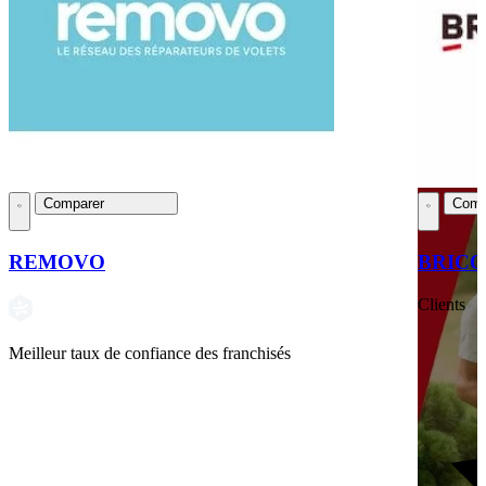
Comparer
Comp
REMOVO
BRIC
Clients
Meilleur taux de confiance des franchisés