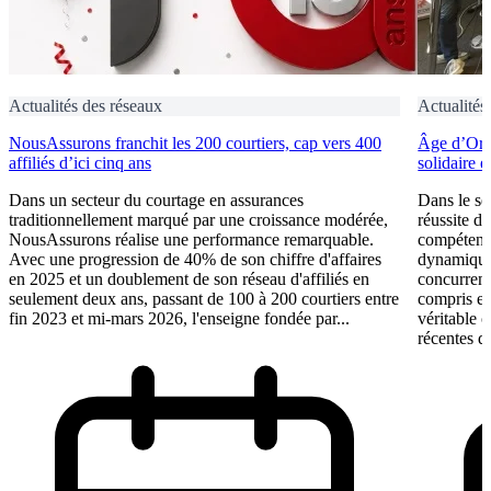
Actualités des réseaux
Actualités
NousAssurons franchit les 200 courtiers, cap vers 400
Âge d’Or S
affiliés d’ici cinq ans
solidaire 
Dans un secteur du courtage en assurances
Dans le se
traditionnellement marqué par une croissance modérée,
réussite d
NousAssurons réalise une performance remarquable.
compétence
Avec une progression de 40% de son chiffre d'affaires
dynamique 
en 2025 et un doublement de son réseau d'affiliés en
concurrent
seulement deux ans, passant de 100 à 200 courtiers entre
compris et 
fin 2023 et mi-mars 2026, l'enseigne fondée par...
véritable 
récentes du