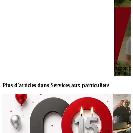
4,1
Apport pe
100 000 
Plus d'articles dans Services aux particuliers