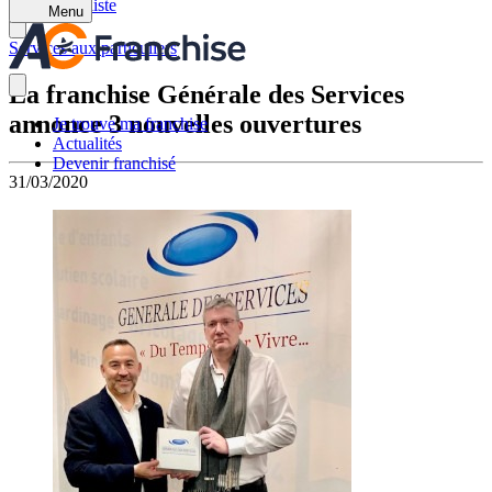
Retour à la liste
Menu
Services aux particuliers
La franchise Générale des Services
annonce 3 nouvelles ouvertures
Je trouve ma franchise
Actualités
Devenir franchisé
31/03/2020