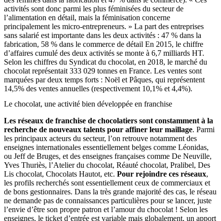
activités sont donc parmi les plus féminisées du secteur de
l’alimentation en détail, mais la féminisation concerne
principalement les micro-entrepreneurs. » La part des entreprises
sans salarié est importante dans les deux activités : 47 % dans la
fabrication, 58 % dans le commerce de détail En 2015, le chiffre
d’affaires cumulé des deux activités se monte à 6,7 milliards HT.
Selon les chiffres du Syndicat du chocolat, en 2018, le marché du
chocolat représentait 333 029 tonnes en France. Les ventes sont
marquées par deux temps forts : Noël et Pâques, qui représentent
14,5% des ventes annuelles (respectivement 10,1% et 4,4%).
Le chocolat, une activité bien développée en franchise
Les réseaux de franchise de chocolatiers sont constamment à la
recherche de nouveaux talents pour affiner leur maillage
. Parmi
les principaux acteurs du secteur, l’on retrouve notamment des
enseignes internationales essentiellement belges comme Léonidas,
ou Jeff de Bruges, et des enseignes françaises comme De Neuville,
Yves Thuriès, l’Atelier du chocolat, Réauté chocolat, Pralibel, Des
Lis chocolat, Chocolats Hautot, etc.
Pour rejoindre ces réseaux
,
les profils recherchés sont essentiellement ceux de commerciaux et
de bons gestionnaires. Dans la très grande majorité des cas, le réseau
ne demande pas de connaissances particulières pour se lancer, juste
l’envie d’être son propre patron et l’amour du chocolat ! Selon les
enseignes, le ticket d’entrée est variable mais globalement, un apport