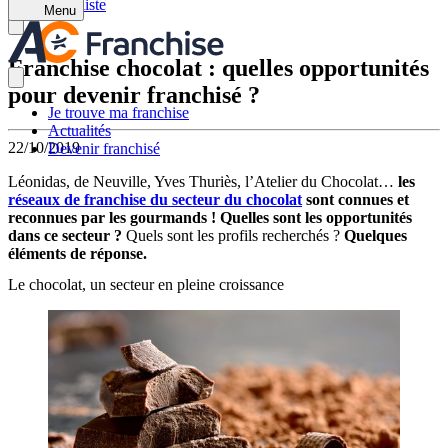
Retour à la liste
Menu
Franchise chocolat : quelles opportunités
pour devenir franchisé ?
Je trouve ma franchise
Actualités
22/10/2019
Devenir franchisé
Léonidas, de Neuville, Yves Thuriès, l’Atelier du Chocolat…
les
réseaux de franchise du secteur du chocolat
sont connues et
reconnues par les gourmands ! Quelles sont les opportunités
dans ce secteur ?
Quels sont les profils recherchés ?
Quelques
éléments de réponse.
Le chocolat, un secteur en pleine croissance