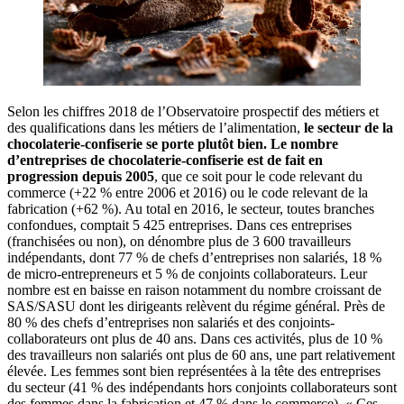
Selon les chiffres 2018 de l’Observatoire prospectif des métiers et
des qualifications dans les métiers de l’alimentation,
le secteur de la
chocolaterie-confiserie se porte plutôt bien.
Le nombre
d’entreprises de chocolaterie-confiserie est de fait en
progression depuis 2005
, que ce soit pour le code relevant du
commerce (+22 % entre 2006 et 2016) ou le code relevant de la
fabrication (+62 %). Au total en 2016, le secteur, toutes branches
confondues, comptait 5 425 entreprises. Dans ces entreprises
(franchisées ou non), on dénombre plus de 3 600 travailleurs
indépendants, dont 77 % de chefs d’entreprises non salariés, 18 %
de micro-entrepreneurs et 5 % de conjoints collaborateurs. Leur
nombre est en baisse en raison notamment du nombre croissant de
SAS/SASU dont les dirigeants relèvent du régime général. Près de
80 % des chefs d’entreprises non salariés et des conjoints-
collaborateurs ont plus de 40 ans. Dans ces activités, plus de 10 %
des travailleurs non salariés ont plus de 60 ans, une part relativement
élevée. Les femmes sont bien représentées à la tête des entreprises
du secteur (41 % des indépendants hors conjoints collaborateurs sont
des femmes dans la fabrication et 47 % dans le commerce). « Ces