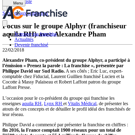
Retour à la liste
Menu
Services aux entreprises
Focus sur le groupe Alphyr (franchiseur
aquila RH) avec Alexandre Pham
Je trouve ma franchise
Actualités
Devenir franchisé
22/02/2018
Alexandre Pham, co-président du groupe Alphyr, a participé à
l’émission « Prenez la parole : La franchise », présentée par
Philippe David sur Sud Radio.
A ses côtés ; Eric Luc, expert-
comptable chez Fiducial, Laurent Guillien franchisé Lucien et la
Cocotte à Massy Palaiseau et Robert Laffont patron du groupe
Laffont Presse.
L’occasion pour le co-président du groupe qui franchise les
enseignes
aquila RH
,
Lynx RH
et
Vitalis Médical
, de présenter les
atouts de ces concepts et de détailler le profil idéal des franchisés de
leur réseau.
Philippe David a commencé par présenter la franchise en chiffres :
fin 2016, la France comptait 1900 réseaux pour un total de