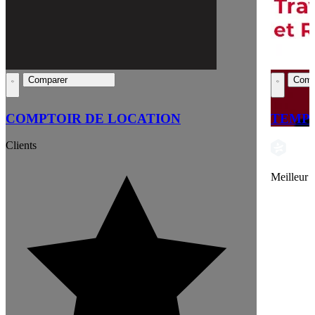
Comparer
Comp
COMPTOIR DE LOCATION
TEMP
Clients
Meilleur 