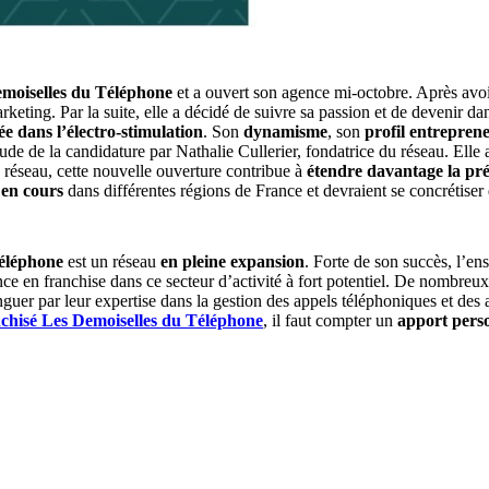
moiselles du Téléphone
et a ouvert son agence mi-octobre. Après avoi
keting. Par la suite, elle a décidé de suivre sa passion et de devenir da
sée dans l’électro-stimulation
. Son
dynamisme
, son
profil entreprene
e de la candidature par Nathalie Cullerier, fondatrice du réseau. Elle a
réseau, cette nouvelle ouverture contribue à
étendre davantage la pré
 en cours
dans différentes régions de France et devraient se concrétiser d
éléphone
est un réseau
en pleine expansion
. Forte de son succès, l’en
nce en franchise dans ce secteur d’activité à fort potentiel. De nombreu
guer par leur expertise dans la gestion des appels téléphoniques et des a
nchisé Les Demoiselles du Téléphone
, il faut compter un
apport pers