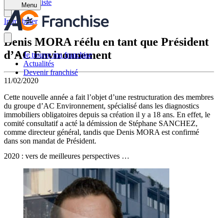
Retour à la liste
Menu
Immobilier
Denis MORA réélu en tant que Président
d’AC Environnement
Je trouve ma franchise
Actualités
Devenir franchisé
11/02/2020
Cette nouvelle année a fait l’objet d’une restructuration des membres
du groupe d’AC Environnement, spécialisé dans les diagnostics
immobiliers obligatoires depuis sa création il y a 18 ans. En effet, le
comité consultatif a acté la démission de Stéphane SANCHEZ,
comme directeur général, tandis que Denis MORA est confirmé
dans son mandat de Président.
2020 : vers de meilleures perspectives …