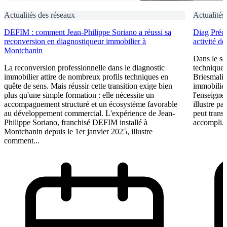
Actualités des réseaux
Actualités
DEFIM : comment Jean-Philippe Soriano a réussi sa
Diag Préci
reconversion en diagnostiqueur immobilier à
activité d
Montchanin
Dans le se
La reconversion professionnelle dans le diagnostic
technique n
immobilier attire de nombreux profils techniques en
Briesmalie
quête de sens. Mais réussir cette transition exige bien
immobilier
plus qu'une simple formation : elle nécessite un
l'enseigne
accompagnement structuré et un écosystème favorable
illustre p
au développement commercial. L'expérience de Jean-
peut trans
Philippe Soriano, franchisé DEFIM installé à
accompli. 
Montchanin depuis le 1er janvier 2025, illustre
comment...