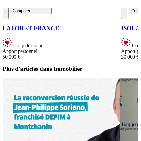
Comparer
Comp
LAFORET FRANCE
ISOLA
Coup de coeur
Coup
Apport personnel
Apport pe
50 000 €
30 000 €
Plus d'articles dans Immobilier