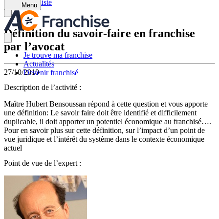
Retour à la liste
Menu
Définition du savoir-faire en franchise
par l’avocat
Je trouve ma franchise
Actualités
27/10/2010
Devenir franchisé
Description de l’activité :
Maître Hubert Bensoussan répond à cette question et vous apporte
une définition: Le savoir faire doit être identifié et difficilement
duplicable, il doit apporter un potentiel économique au franchisé….
Pour en savoir plus sur cette définition, sur l’impact d’un point de
vue juridique et l’intérêt du système dans le contexte économique
actuel
Point de vue de l’expert :