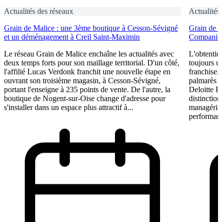
Actualités des réseaux
Actualités
Grain de Malice : une 3ème boutique à Cesson-Sévigné
Grain de 
et un déménagement à Creil Saint-Maximin
Companies
Le réseau Grain de Malice enchaîne les actualités avec
L'obtentio
deux temps forts pour son maillage territorial. D'un côté,
toujours u
l'affilié Lucas Verdonk franchit une nouvelle étape en
franchise.
ouvrant son troisième magasin, à Cesson-Sévigné,
palmarès 
portant l'enseigne à 235 points de vente. De l'autre, la
Deloitte F
boutique de Nogent-sur-Oise change d'adresse pour
distinction
s'installer dans un espace plus attractif à...
managérial
performant