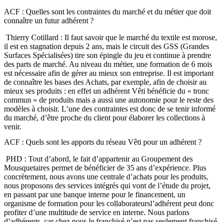
ACF : Quelles sont les contraintes du marché et du métier que doit
connaître un futur adhérent ?
Thierry Cotillard : Il faut savoir que le marché du textile est morose,
il est en stagnation depuis 2 ans, mais le circuit des GSS (Grandes
Surfaces Spécialisées) tire son épingle du jeu et continue à prendre
des parts de marché. Au niveau du métier, une formation de 6 mois
est nécessaire afin de gérer au mieux son entreprise. Il est important
de connaître les bases des Achats, par exemple, afin de choisir au
mieux ses produits : en effet un adhérent Vêti bénéficie du « tronc
commun » de produits mais a aussi une autonomie pour le reste des
modèles à choisir. L’une des contraintes est donc de se tenir informé
du marché, d’être proche du client pour élaborer les collections à
venir.
ACF : Quels sont les apports du réseau Vêti pour un adhérent ?
PHD : Tout d’abord, le fait d’appartenir au Groupement des
Mousquetaires permet de bénéficier de 35 ans d’expérience. Plus
concrètement, nous avons une centrale d’achats pour les produits,
nous proposons des services intégrés qui vont de l’étude du projet,
en passant par une banque interne pour le financement, un
organisme de formation pour les collaborateursl’adhérent peut donc
profiter d’une multitude de service en interne. Nous parlons
d’adhérents, car chez nous le franchisé n’est pas seulement franchisé