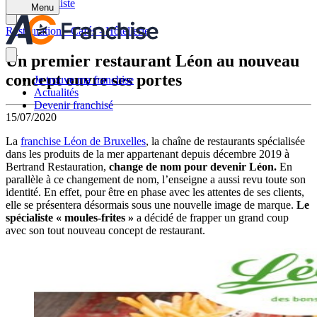
Retour à la liste
Menu
Restauration - Cafés - Hôtellerie
Un premier restaurant Léon au nouveau
concept ouvre ses portes
Je trouve ma franchise
Actualités
Devenir franchisé
15/07/2020
La
franchise Léon de Bruxelles
, la chaîne de restaurants spécialisée
dans les produits de la mer appartenant depuis décembre 2019 à
Bertrand Restauration,
change de nom pour devenir Léon.
En
parallèle à ce changement de nom, l’enseigne a aussi revu toute son
identité. En effet, pour être en phase avec les attentes de ses clients,
elle se présentera désormais sous une nouvelle image de marque.
Le
spécialiste « moules-frites »
a décidé de frapper un grand coup
avec son tout nouveau concept de restaurant.