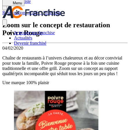
Retour à la liste
Menu
Restauration - Cafés - Hôtellerie
Zoom sur le concept de restauration
Poivre Rouge
Je trouve ma franchise
Actualités
Devenir franchisé
04/02/2020
Chaîne de restaurants à l’univers chaleureux et au décor convivial
pour toute la famille, Poivre Rouge propose à la fois une cuisine
traditionnelle et une offre grill. Zoom sur un concept au rapport
qualité/prix incomparable qui séduit tous les jours un peu plus !
Une marque 100% plaisir