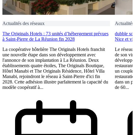
Actualités des réseaux
Actualités
The Originals Hotels : 73 unités d’hébergement prévues
dubble sou
à Saint-Pierre de La Réunion fin 2028
Nice et vi
La coopérative hôtelière The Originals Hotels franchit
Le réseau 
une nouvelle étape dans son développement avec
de son vin
l'annonce de son implantation à La Réunion. Deux
développem
établissements quatre étoiles, The Originals Boutique,
restaurant 
Hôtel Manabi et The Originals Résidence, Hôtel Villa
un couple 
Manabi, rejoindront le réseau à Saint-Pierre d'ici fin
restauratio
2028. Cette adhésion illustre parfaitement la capacité du
dans un pl
modèle coopératif à...
de 60...