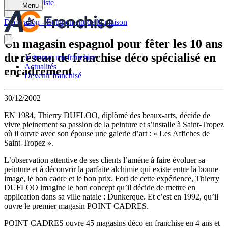
Retour à la liste
Menu
Décoration - Équipement de la maison
Un magasin espagnol pour fêter les 10 ans
du réseau de franchise déco spécialisé en
Je trouve ma franchise
Actualités
encadrement
Devenir franchisé
30/12/2002
EN 1984, Thierry DUFLOO, diplômé des beaux-arts, décide de
vivre pleinement sa passion de la peinture et s’installe à Saint-Tropez
où il ouvre avec son épouse une galerie d’art : « Les Affiches de
Saint-Tropez ».
L’observation attentive de ses clients l’amène à faire évoluer sa
peinture et à découvrir la parfaite alchimie qui existe entre la bonne
image, le bon cadre et le bon prix. Fort de cette expérience, Thierry
DUFLOO imagine le bon concept qu’il décide de mettre en
application dans sa ville natale : Dunkerque. Et c’est en 1992, qu’il
ouvre le premier magasin POINT CADRES.
POINT CADRES ouvre 45 magasins déco en franchise en 4 ans et