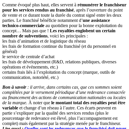
Comme évoqué plus haut, elles servent à
rémunérer le franchiseur
pour les services rendus au franchisé
, après l’ouverture du point
de vente et ce durant toute la durée du contrat signé entre les deux
parties. Le franchisé bénéficie notamment d’
une assistance
technico-commerciale
au quotidien pour la bonne exploitation du
concept… Mais pas que !
Les royalties englobent un certain
nombre de subventions
, voici les principales :
les frais d’animation et de logistique du réseau
les frais de formation continue du franchisé (et du personnel en
général)
le service de centrale d’achat
les frais de développement (R&D, relations publiques, diverses
opérations et événements, etc.)
certains frais liés à l’exploitation du concept (marque, outils de
communication, notoriété, etc.)
Bon à savoir
: il arrive, dans certains cas, que ces sommes soient
complétées par le versement périodique d’une redevance consacrée
au financement des actions de communication nationales ou locales
de la marque.
À noter que
le montant total des royalties peut être
variable
et change d’un réseau à l’autre. Ces écarts peuvent en
partie s’expliquer par la qualité des services rendus (plus le
pourcentage de redevance est élevé, plus l’accompagnement est
complet) mais également par la stratégie menée par le franchiseur.
Lire aussi :
Quelles sont les redevances que le franchisé doit payer