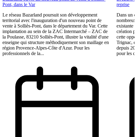
Pont, dans le Var
reprise
Le réseau Bazarland poursuit son développement
Dans un c
territorial avec l'inauguration d'un nouveau point de
nombreux e
vente à Solliès-Pont, dans le département du Var. Cette
existante 
implantation au sein de la ZAC Intermarché – ZAC de
création p
la Poulasse, 83210 Solliès-Pont, illustre la vitalité d'une
cette oppo
enseigne qui structure méthodiquement son maillage en
Trignac, e
région Provence-Alpes-Côte d'Azur. Pour les
depuis 201
professionnels de la...
pour les ca