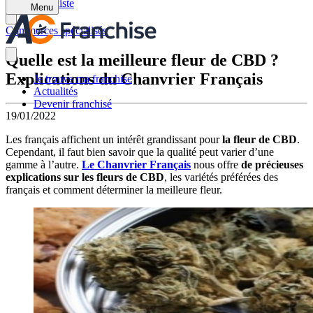
Retour à la liste
Menu
Commerces spécialisés
Quelle est la meilleure fleur de CBD ?
Explications du Chanvrier Français
Je trouve ma franchise
Actualités
Devenir franchisé
19/01/2022
Les français affichent un intérêt grandissant pour
la fleur de CBD
.
Cependant, il faut bien savoir que la qualité peut varier d’une
gamme à l’autre.
Le Chanvrier Français
nous offre
de précieuses
explications sur les fleurs de CBD
, les variétés préférées des
français et comment déterminer la meilleure fleur.