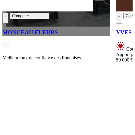
Comparer
Comp
MONCEAU FLEURS
YVES T
Coup
Apport pe
Meilleur taux de confiance des franchisés
50 000 €