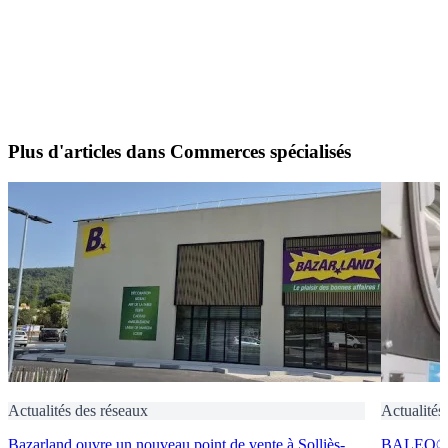
Plus d'articles dans Commerces spécialisés
Actualités des réseaux
Actualités
Bazarland ouvre un nouveau point de vente à Solliès-
BALEO® Tr