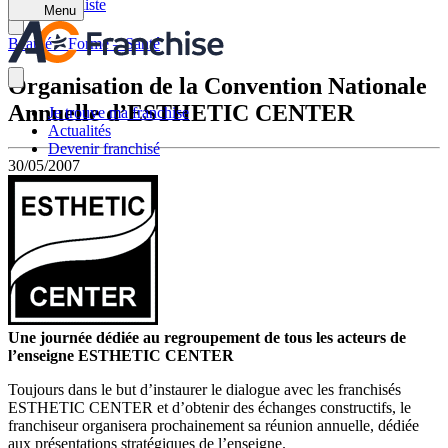
Retour à la liste
Menu
Beauté – Forme – Santé
Organisation de la Convention Nationale
Annuelle d’ESTHETIC CENTER
Je trouve ma franchise
Actualités
Devenir franchisé
30/05/2007
Une journée dédiée au regroupement de tous les acteurs de
l’enseigne ESTHETIC CENTER
Toujours dans le but d’instaurer le dialogue avec les franchisés
ESTHETIC CENTER et d’obtenir des échanges constructifs, le
franchiseur organisera prochainement sa réunion annuelle, dédiée
aux présentations stratégiques de l’enseigne.