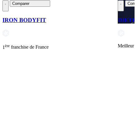
Comparer
Comp
IRON BODYFIT
DIETP
ère
Meilleur 
1
franchise de France