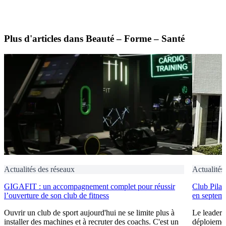
Plus d'articles dans Beauté – Forme – Santé
Actualités des réseaux
Actualités
GIGAFIT : un accompagnement complet pour réussir
Club Pilat
l’ouverture de son club de fitness
en septem
Ouvrir un club de sport aujourd'hui ne se limite plus à
Le leader 
installer des machines et à recruter des coachs. C'est un
déploiement