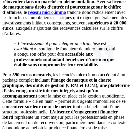
réinventer dans un marché en pleine mutation.
Avec sa
licence
de marque sans droits d’entrée ni pourcentage sur le chiffre
d’affaires, le
réseau micro.immo
tranche donc radicalement avec
les franchises immobilières classiques qui exigent généralement des
investissements initiaux conséquents, souvent
supérieurs à 20 000
euros
, auxquels s’ajoutent des redevances calculées sur le chiffre
d’affaires.
«
L’investissement pour intégrer une franchise est
exorbitant
», souligne le fondateur de micro.immo, qui
a conçu son offre pour être
accessible aux
professionnels souhaitant bénéficier d’une marque
établie sans compromettre leur rentabilité.
Pour
590 euros mensuels
, les licenciés micro.immo accèdent à un
package complet incluant
l’image de marque et la charte
graphique, des outils de gestion (CRM et ECM), une plateforme
d’e-learning, un site internet intégré, ainsi qu’un
accompagnement
pour la mise en place et la gestion quotidienne.
Cette formule « clé en main » permet aux agents immobiliers de
se
concentrer sur leur cœur de métier
tout en bénéficiant d’une
structure professionnelle.
L’absence d’engagement financier
lourd
représente un atout majeur pour les professionnels en phase
de lancement ou de reconversion, particulièrement dans le contexte
économique actuel où la prudence financière est de mise.