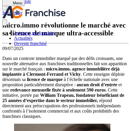
Retour à la liste
Menu
Immobilier
micro.immo révolutionne le marché avec
sa licence de marque ultra-accessible
Je trouve ma franchise
Actualités
Devenir franchisé
09/07/2025
Dans un contexte immobilier marqué par des défis croissants, une
nouvelle alternative aux franchises traditionnelles fait son apparition
sur le marché français :
micro.immo, agence immobilière déjà
implantée à Clermont-Ferrand et Vichy
. Cette enseigne déploie
désormais sa
licence de marque
à l’échelle nationale avec une
proposition particulièrement disruptive :
aucun droit d’entrée
et
une
redevance mensuelle fixée à seulement 590 euros
. Cette
initiative, portée par
William Trapeau, fondateur bénéficiant de
25 années d’expertise dans le secteur immobilier,
répond
directement aux préoccupations des professionnels indépendants
confrontés à l’isolement commercial et aux coûts prohibitifs des
franchises classiques.