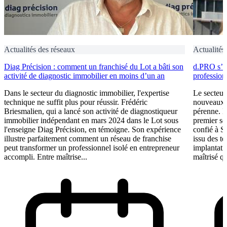
Actualités des réseaux
Actualités
Diag Précision : comment un franchisé du Lot a bâti son
d.PRO s’i
activité de diagnostic immobilier en moins d’un an
profession
Dans le secteur du diagnostic immobilier, l'expertise
Le secteur
technique ne suffit plus pour réussir. Frédéric
nouveaux e
Briesmalien, qui a lancé son activité de diagnostiqueur
pérenne. 
immobilier indépendant en mars 2024 dans le Lot sous
premier se
l'enseigne Diag Précision, en témoigne. Son expérience
confié à S
illustre parfaitement comment un réseau de franchise
issu des t
peut transformer un professionnel isolé en entrepreneur
implantati
accompli. Entre maîtrise...
maîtrisé qu