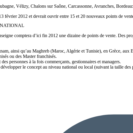
Aubagne, Vélizy, Chalons sur Saône, Carcassonne, Avranches, Bordeaux
13 février 2012 et devrait ouvrir entre 15 et 20 nouveaux points de vente 
RNATIONAL
nseigne comptera d’ici fin 2012 une dizaine de points de vente. Des proj
am, ainsi qu’au Maghreb (Maroc, Algérie et Tunisie), en Grèce, aux E
hisés ou des Master franchisés.
nt des personnes à la fois commerçants, gestionnaires et managers.
e développer le concept au niveau national ou local (suivant la taille des