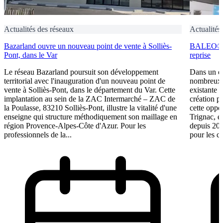
Actualités des réseaux
Actualités
Bazarland ouvre un nouveau point de vente à Solliès-
BALEO® Tr
Pont, dans le Var
reprise
Le réseau Bazarland poursuit son développement
Dans un c
territorial avec l'inauguration d'un nouveau point de
nombreux e
vente à Solliès-Pont, dans le département du Var. Cette
existante 
implantation au sein de la ZAC Intermarché – ZAC de
création p
la Poulasse, 83210 Solliès-Pont, illustre la vitalité d'une
cette oppo
enseigne qui structure méthodiquement son maillage en
Trignac, e
région Provence-Alpes-Côte d'Azur. Pour les
depuis 201
professionnels de la...
pour les ca