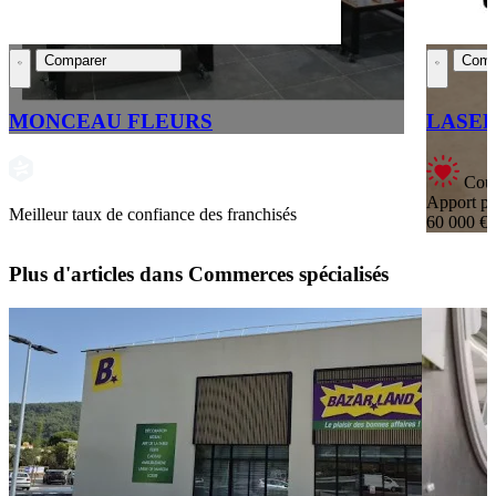
Comparer
Comp
MONCEAU FLEURS
LASER
Coup
Apport pe
Meilleur taux de confiance des franchisés
60 000 €
Plus d'articles dans Commerces spécialisés