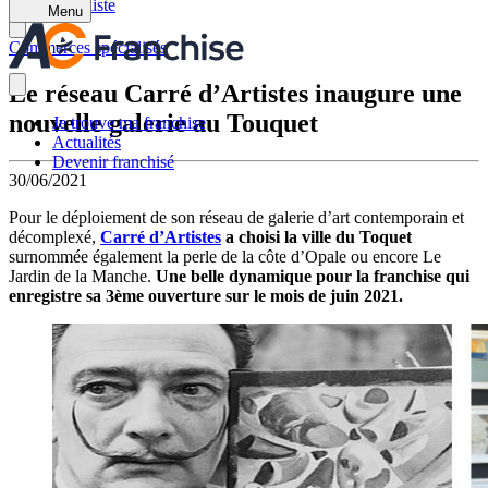
Retour à la liste
Menu
Commerces spécialisés
Le réseau Carré d’Artistes inaugure une
nouvelle galerie au Touquet
Je trouve ma franchise
Actualités
Devenir franchisé
30/06/2021
Pour le déploiement de son réseau de galerie d’art contemporain et
décomplexé,
Carré d’Artistes
a choisi la ville du Toquet
surnommée également la perle de la côte d’Opale ou encore Le
Jardin de la Manche.
Une belle dynamique pour la franchise qui
enregistre sa 3ème ouverture sur le mois de juin 2021.