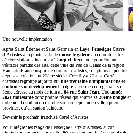
Une nouvelle implantation
Après Saint-Étienne et Saint-Germain en Laye,
l’enseigne
Carré
d’Artistes
a implanté sa toute
nouvelle galerie
au cœur de la très
célèbre station balnéaire du
Touquet.
Reconnue pour être un
véritable paradis des arts, cette ville du Pas-de-Calais de la région
Hauts-de-France inspire de nombreux artistes, sculpteurs et peintres
depuis sa création au 20ème siècle. Crée il y a 20 ans, Carré
d’artistes regroupe aujourd’hui
une trentaine d’implantations et
continue son développement
malgré la crise en enregistrant sa
3ème adresse au mois de juin au
84 rue Saint Jean
. Une
année
2021 florissante
donc pour le réseau qui souffle
sa 20ème bougie
et
qui entend continuer à étendre son concept tant en ville, qu’en
province, qu’en station balnéaire.
Devenir le prochain franchisé Carré d’Artistes
Pour intégrer les rangs de l’enseigne Carré d’Artistes, aucun
diplôme ou compétences particulière ne sont requis. Avec un
droit