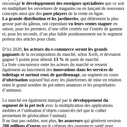
encouragé
le développement des enseignes spécialisées
que ce soit
en multipliant les ouvertures de magasins ou en lançant de nouveaux
concepts ainsi que des
pure players
de la vente en ligne.
La grande distribution et les jardineries
, qui détiennent la plus
grosse part du gâteau, ont cependant
vu leurs ventes stagner
en
raison, pour les premiers, d’une offre centrée sur l’entrée de gamme
et, pour les seconds, d’un plus faible positionnement sur le segment
porteur des articles pour chats.
D’ici 2020,
les acteurs du e-commerce seront les grands
gagnants
de la recomposition du marché, selon Xerfi, et devraient
gagner 5 points pour détenir
13 %
de parts de marché.
La forte concurrence entre les acteurs du marché se ressent
également au lancement des
innovations dans les services de
toilettage et surtout ceux de gardiennage
, un segment en cours
d’ubérisation
aujourd’hui avec les plateformes de mise en relation
entre le grand nombre de pet-sitters amateurs et les propriétaires
d’animaux.
Le marché est également marqué par le
développement du
segment de la pet tech
avec la multiplication des applications
mobiles et l’utilisation d’objets connectés (tel que le collier
permettant de géolocaliser l’animal).
Il ne faut pas oublier, non plus,
les assureurs
qui génèrent environ
200 millions d’euros
sur le créneau des assurances santé pour