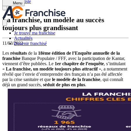
Retour à la liste
Menu
La franchise, un modèle au succès
toujours plus grandissant
Je trouve ma franchise
Actualités
11/03/2022
Devenir franchisé
Les
résultats
de la
18ème édition de l’Enquête annuelle de la
franchise
Banque Populaire / FFF, avec la participation de Kantar,
viennent d’être publiées. Le
1er chapitre de l’enquête
, s’intitulant
«
La franchise, un modèle toujours plus attractif
», a notamment
révélé que l’envie d’entreprendre des français n’a pas été affectée
par la crise sanitaire et que
le modèle de la franchise
, qui connaît
déjà un grand succès,
séduit de plus en plus
.