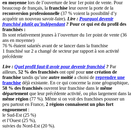
en
moyenne
lors de l’ouverture de leur 1er point de vente. Pour
beaucoup de français, la
franchise
leur ouvre la porte de la
reconversion professionnelle
(37 % voient la possibilité d’y
acquérir un nouveau savoir-faire).
Lire :
Pourquoi devenir
franchisé plutôt qu’indépendant
?
Pour ce qui est du profil des
franchisés :
Ils sont relativement jeunes à l’ouverture du 1er point de vente (36
ans en moyenne)
76 % étaient salariés avant de se lancer dans la franchise
1 franchisé sur 2 a changé de secteur par rapport à son activité
précédente
Lire :
Quel profil faut-il avoir pour devenir franchisé
?
Par
ailleurs,
52 % des franchisés
ont opté pour
une création de
franchise
tandis qu’une
autre moitié
a choisi de
reprendre une
franchise
déjà existante. En ce qui concerne la zone géographique,
58 % des franchisés
ouvrent leur franchise dans le
même
département
que leur précédente activité, ou plus largement dans la
même région
(77 %). Même si on voit des franchises pousser un
peu partout en France,
2 régions connaissent un plus fort
engouement
:
le Sud-Est (25 %)
et l’Ouest (25 %),
suivies du Nord-Est (20 %).