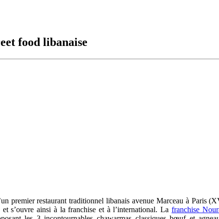
eet food libanaise
 premier restaurant traditionnel libanais avenue Marceau à Paris (XV
 et s’ouvre ainsi à la franchise et à l’international. La
franchise Nour
osant les 3 incontournables chawarmas classiques bœuf et agneau, 