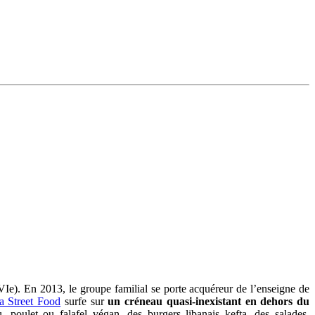
Ie). En 2013, le groupe familial se porte acquéreur de l’enseigne de
a Street Food
surfe sur
un créneau quasi-inexistant en dehors du
poulet ou falafel végan, des burgers libanais kefta, des salades,