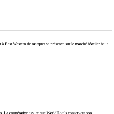
t à Best Western de marquer sa présence sur le marché hôtelier haut
s
. La coopérative assure que WorldHotels conservera son