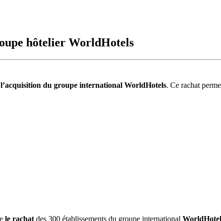
roupe hôtelier WorldHotels
 l’acquisition du groupe international WorldHotels
. Ce rachat perme
e
le rachat
des 300 établissements du groupe international
WorldHotel