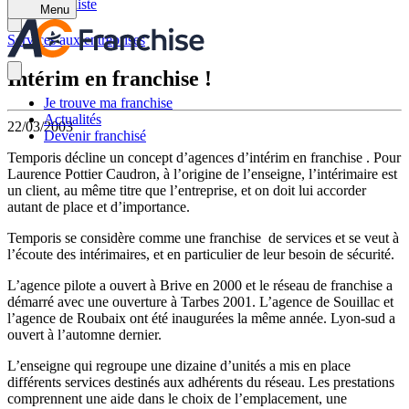
Retour à la liste
Menu
Services aux entreprises
Intérim en franchise !
Je trouve ma franchise
Actualités
22/03/2003
Devenir franchisé
Temporis décline un concept d’agences d’intérim en franchise . Pour
Laurence Pottier Caudron, à l’origine de l’enseigne, l’intérimaire est
un client, au même titre que l’entreprise, et on doit lui accorder
autant de place et d’importance.
Temporis se considère comme une franchise de services et se veut à
l’écoute des intérimaires, et en particulier de leur besoin de sécurité.
L’agence pilote a ouvert à Brive en 2000 et le réseau de franchise a
démarré avec une ouverture à Tarbes 2001. L’agence de Souillac et
l’agence de Roubaix ont été inaugurées la même année. Lyon-sud a
ouvert à l’automne dernier.
L’enseigne qui regroupe une dizaine d’unités a mis en place
différents services destinés aux adhérents du réseau. Les prestations
comprennent une aide dans le choix de l’emplacement, une