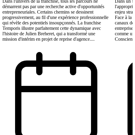
Dans l'univers de la franchise, tous les parcours ne
Dans un se
démarrent pas par une recherche active d'opportunités
l'appropri
entrepreneuriales. Certains chemins se dessinent
enjeu stra
progressivement, au fil d'une expérience professionnelle
Face à la 
qui révèle des potentiels insoupçonnés. La franchise
canaux de 
Temporis illustre parfaitement cette dynamique avec
entreprises
l'histoire de Julien Breheret, qui a transformé une
comme un l
mission d'intérim en projet de reprise d'agence....
Conscient 