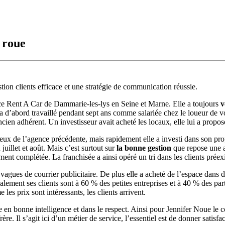
 roue
on clients efficace et une stratégie de communication réussie.
nce Rent A Car de Dammarie-les-lys en Seine et Marne. Elle a toujours
v
a d’abord travaillé pendant sept ans comme salariée chez le loueur de voi
en adhérent. Un investisseur avait acheté les locaux, elle lui a proposé
eux de l’agence précédente, mais rapidement elle a investi dans son propr
illet et août. Mais c’est surtout sur
la bonne gestion
que repose une a
ent complétée. La franchisée a ainsi opéré un tri dans les clients préex
0 vagues de courrier publicitaire. De plus elle a acheté de l’espace dans 
ement ses clients sont à 60 % des petites entreprises et à 40 % des part
les prix sont intéressants, les clients arrivent.
 en bonne intelligence et dans le respect. Ainsi pour Jennifer Noue le co
ère. Il s’agit ici d’un métier de service, l’essentiel est de donner satisfac