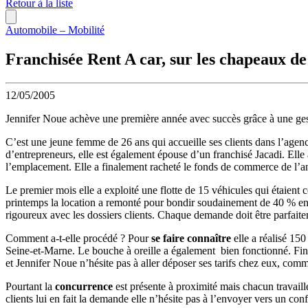
Retour à la liste
Automobile – Mobilité
Franchisée Rent A car, sur les chapeaux de
12/05/2005
Jennifer Noue achève une première année avec succès grâce à une gesti
C’est une jeune femme de 26 ans qui accueille ses clients dans l’age
d’entrepreneurs, elle est également épouse d’un franchisé Jacadi. Elle 
l’emplacement. Elle a finalement racheté le fonds de commerce de l’anci
Le premier mois elle a exploité une flotte de 15 véhicules qui étaient c
printemps la location a remonté pour bondir soudainement de 40 % en ju
rigoureux avec les dossiers clients. Chaque demande doit être parfaitem
Comment a-t-elle procédé ? Pour
se faire connaître
elle a réalisé 15
Seine-et-Marne. Le bouche à oreille a également bien fonctionné. Final
et Jennifer Noue n’hésite pas à aller déposer ses tarifs chez eux, comme 
Pourtant la
concurrence
est présente à proximité mais chacun travaille
clients lui en fait la demande elle n’hésite pas à l’envoyer vers un confr