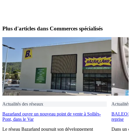
Plus d'articles dans Commerces spécialisés
Actualités des réseaux
Actualités
Bazarland ouvre un nouveau point de vente à Solliès-
BALEO® Tr
Pont, dans le Var
reprise
Le réseau Bazarland poursuit son développement
Dans un c