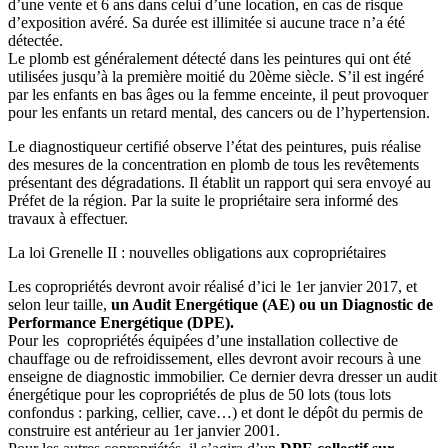
d’une vente et 6 ans dans celui d’une location, en cas de risque
d’exposition avéré. Sa durée est illimitée si aucune trace n’a été
détectée.
Le plomb est généralement détecté dans les peintures qui ont été
utilisées jusqu’à la première moitié du 20ème siècle. S’il est ingéré
par les enfants en bas âges ou la femme enceinte, il peut provoquer
pour les enfants un retard mental, des cancers ou de l’hypertension.
Le diagnostiqueur certifié observe l’état des peintures, puis réalise
des mesures de la concentration en plomb de tous les revêtements
présentant des dégradations. Il établit un rapport qui sera envoyé au
Préfet de la région. Par la suite le propriétaire sera informé des
travaux à effectuer.
La loi Grenelle II : nouvelles obligations aux copropriétaires
Les copropriétés devront avoir réalisé d’ici le 1er janvier 2017, et
selon leur taille,
un Audit Energétique (AE) ou un Diagnostic de
Performance Energétique (DPE).
Pour les copropriétés équipées d’une installation collective de
chauffage ou de refroidissement, elles devront avoir recours à une
enseigne de diagnostic immobilier. Ce dernier devra dresser un audit
énergétique pour les copropriétés de plus de 50 lots (tous lots
confondus : parking, cellier, cave…) et dont le dépôt du permis de
construire est antérieur au 1er janvier 2001.