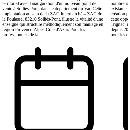
territorial avec l'inauguration d'un nouveau point de
nombreux e
vente à Solliès-Pont, dans le département du Var. Cette
existante 
implantation au sein de la ZAC Intermarché – ZAC de
création p
la Poulasse, 83210 Solliès-Pont, illustre la vitalité d'une
cette oppo
enseigne qui structure méthodiquement son maillage en
Trignac, e
région Provence-Alpes-Côte d'Azur. Pour les
depuis 201
professionnels de la...
pour les ca