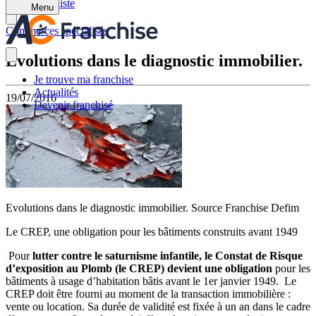
Retour à la liste
Menu
Commerces spécialisés
Evolutions dans le diagnostic immobilier.
Je trouve ma franchise
Actualités
19/07/2016
Devenir franchisé
Evolutions dans le diagnostic immobilier. Source Franchise Defim
Le CREP, une obligation pour les bâtiments construits avant 1949
Pour
lutter contre le saturnisme infantile, le Constat de Risque
d’exposition au Plomb (le CREP) devient une obligation
pour les
bâtiments à usage d’habitation bâtis avant le 1er janvier 1949. Le
CREP doit être fourni au moment de la transaction immobilière :
vente ou location. Sa durée de validité est fixée à un an dans le cadre