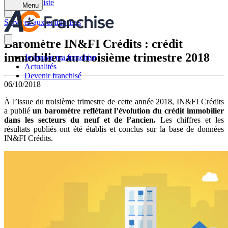
Retour à la liste
Menu
Services aux entreprises
Baromètre IN&FI Crédits : crédit
immobilier au troisième trimestre 2018
Je trouve ma franchise
Actualités
Devenir franchisé
06/10/2018
À l’issue du troisième trimestre de cette année 2018, IN&FI Crédits
a publié
un baromètre reflétant l’évolution du crédit immobilier
dans les secteurs du neuf et de l’ancien.
Les chiffres et les
résultats publiés ont été établis et conclus sur la base de données
IN&FI Crédits.