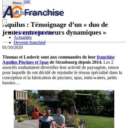
Retour à la liste
Menu
Habitat – Rénovation – Bâtiment
Aquilus : Témoignage d’un « duo de
jeunes entrepreneurs dynamiques »
Je trouve ma franchise
Actualités
Devenir franchisé
01/10/2020
Thomas et Ludovic sont aux commandes de leur
franchise
Aquilus Piscines et Spas
de Strasbourg depuis 2014.
Les 2
associés souhaitaient diversifier leur activité de paysagiste, raison
pour laquelle ils ont décidé de rejoindre le réseau spécialisé dans la
conception et la fabrication de piscines, spas, mini-waters, petits
bassins…