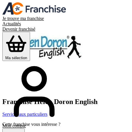
Je trouve ma franchise
Actualités
Devenir franchisé
Ma sélection
Franchise
Helen Doron English
Services aux particuliers
Cette franchise vous intéresse ?
Mon compte