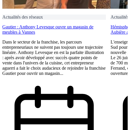
Actualités des réseaux
Actualités
Gautier : Anthony Levesque ouvre un magasin de
Hémisphèr
meubles à Vannes
Aubière av
Dans le secteur de la franchise, les parcours
L'enseign
entrepreneuriaux ne suivent pas toujours une trajectoire
Sud poursu
linéaire. Anthony Levesque en est la parfaite illustration
nouvelle i
: après avoir développé avec succès quatre points de
Le 26 juin
vente dans l'univers de la cuisine, cet entrepreneur
de 700 m² 
aguerri a fait le choix audacieux de rejoindre la franchise
Ferrand, c
Gautier pour ouvrir un magasin...
ouverture,