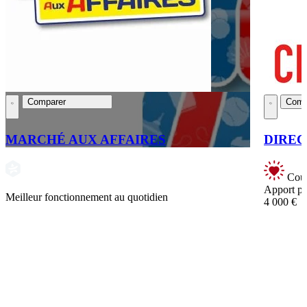
Comparer
Comp
MARCHÉ AUX AFFAIRES
DIRE
Coup
Apport pe
Meilleur fonctionnement au quotidien
4 000 €