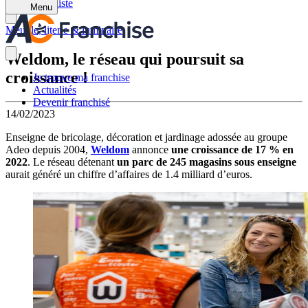
Retour à la liste
Menu
Meuble, literie & luminaire
Weldom, le réseau qui poursuit sa
croissance !
Je trouve ma franchise
Actualités
Devenir franchisé
14/02/2023
Enseigne de bricolage, décoration et jardinage adossée au groupe
Adeo depuis 2004,
Weldom
annonce
une croissance de 17 % en
2022
. Le réseau détenant
un parc de 245 magasins sous enseigne
aurait généré un chiffre d’affaires de 1.4 milliard d’euros.