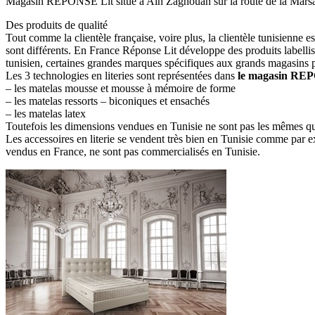
Magasin REPONSE Lit situé à Ain Zaghouan sur la route de la Mars
Des produits de qualité
Tout comme la clientèle française, voire plus, la clientèle tunisienne es
sont différents. En France Réponse Lit développe des produits labelli
tunisien, certaines grandes marques spécifiques aux grands magasins
Les 3 technologies en literies sont représentées dans
le magasin REP
– les matelas mousse et mousse à mémoire de forme
– les matelas ressorts – biconiques et ensachés
– les matelas latex
Toutefois les dimensions vendues en Tunisie ne sont pas les mêmes q
Les accessoires en literie se vendent très bien en Tunisie comme par exe
vendus en France, ne sont pas commercialisés en Tunisie.