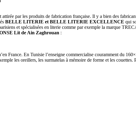
a
t attirée par les produits de fabrication française. Il y a bien des fabric
sés
BELLE LITERIE et BELLE LITERIE EXCELLENCE
qui so
 parisiens et spécialisées en literie comme par exemple la marque TRE
ONSE Lit de Ain Zaghrouan
:
u’en France. En Tunisie l’enseigne commercialise couramment du 160×1
mple les oreillers, les surmatelas à mémoire de forme et les couettes. Par