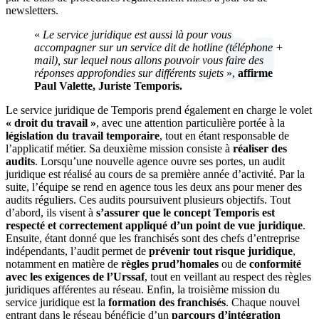
newsletters.
«
Le service juridique est aussi là pour vous
accompagner sur un service dit de hotline (téléphone +
mail), sur lequel nous allons pouvoir vous faire des
réponses approfondies sur différents sujets
»,
affirme
Paul Valette, Juriste Temporis.
Le service juridique de Temporis prend également en charge le volet
« droit du travail »
, avec une attention particulière portée à la
législation du travail temporaire
, tout en étant responsable de
l’applicatif métier. Sa deuxième mission consiste à
réaliser des
audits
. Lorsqu’une nouvelle agence ouvre ses portes, un audit
juridique est réalisé au cours de sa première année d’activité. Par la
suite, l’équipe se rend en agence tous les deux ans pour mener des
audits réguliers. Ces audits poursuivent plusieurs objectifs. Tout
d’abord, ils visent à
s’assurer que le concept Temporis est
respecté et correctement appliqué d’un point de vue juridique
.
Ensuite, étant donné que les franchisés sont des chefs d’entreprise
indépendants, l’audit permet de
prévenir tout risque juridique
,
notamment en matière de
règles prud’homales
ou de
conformité
avec les exigences de l’Urssaf
, tout en veillant au respect des règles
juridiques afférentes au réseau. Enfin, la troisième mission du
service juridique est la
formation des franchisés
. Chaque nouvel
entrant dans le réseau bénéficie d’un
parcours d’intégration