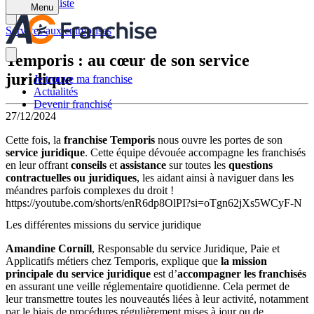
Retour à la liste
Menu
Services aux entreprises
Temporis : au cœur de son service
juridique
Je trouve ma franchise
Actualités
Devenir franchisé
27/12/2024
Cette fois, la
franchise Temporis
nous ouvre les portes de son
service juridique
. Cette équipe dévouée accompagne les franchisés
en leur offrant
conseils
et
assistance
sur toutes les
questions
contractuelles ou juridiques
, les aidant ainsi à naviguer dans les
méandres parfois complexes du droit !
https://youtube.com/shorts/enR6dp8OlPI?si=oTgn62jXs5WCyF-N
Les différentes missions du service juridique
Amandine Cornill
, Responsable du service Juridique, Paie et
Applicatifs métiers chez Temporis, explique que
la mission
principale du service juridique
est d’
accompagner les franchisés
en assurant une veille réglementaire quotidienne. Cela permet de
leur transmettre toutes les nouveautés liées à leur activité, notamment
par le biais de procédures régulièrement mises à jour ou de