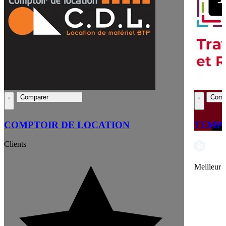
Comparer
Comp
COMPTOIR DE LOCATION
TEMP
Clients
Meilleur 